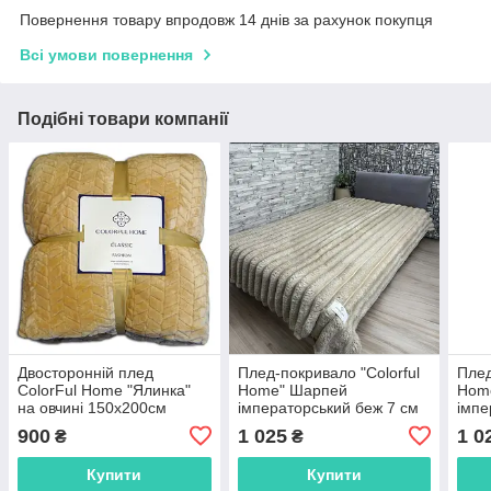
Повернення товару впродовж 14 днів за рахунок покупця
Всі умови повернення
Подібні товари компанії
Двосторонній плед
Плед-покривало "Colorful
Плед
ColorFul Home "Ялинка"
Home" Шарпей
Hom
на овчині 150х200см
імператорський беж 7 см
імпе
золото
(200x220cм)
троя
900
1 025
1 0
₴
₴
Купити
Купити