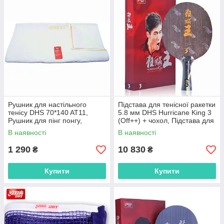
Рушник для настільного
Підстава для тенісної ракетки
тенісу DHS 70*140 AT11,
5.8 мм DHS Hurricane King 3
Рушник для пінг понгу,
(Off++) + чохол, Підстава для
Тенісна білий рушник
гри в теніс
В наявності
В наявності
1 290
10 830
₴
₴
Купити
Купити