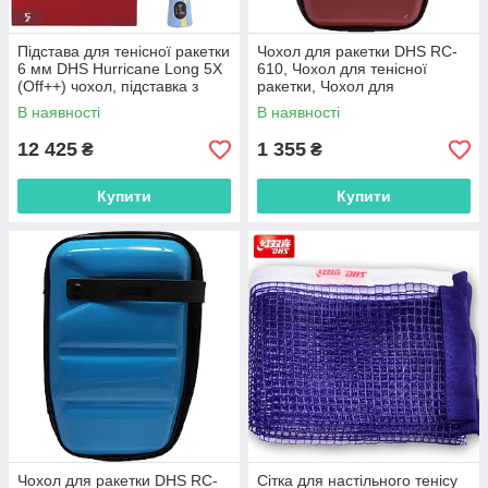
Підстава для тенісної ракетки
Чохол для ракетки DHS RC-
6 мм DHS Hurricane Long 5Х
610, Чохол для тенісної
(Off++) чохол, підставка з
ракетки, Чохол для
чохлом для гри в теніс
настільних ракеток, Тенісний
В наявності
В наявності
чохол
12 425
1 355
₴
₴
Купити
Купити
Чохол для ракетки DHS RC-
Сітка для настільного тенісу