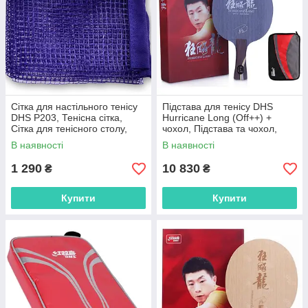
Сітка для настільного тенісу
Підстава для тенісу DHS
DHS P203, Тенісна сітка,
Hurricane Long (Off++) +
Сітка для тенісного столу,
чохол, Підстава та чохол,
Сітка для пінг понгу
Підстава для гри в теніс
В наявності
В наявності
1 290
10 830
₴
₴
Купити
Купити