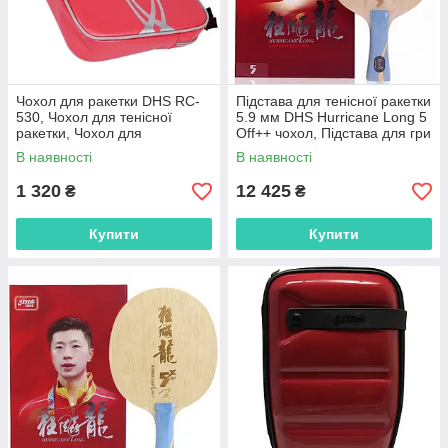
Чохол для ракетки DHS RC-
Підстава для тенісної ракетки
530, Чохол для тенісної
5.9 мм DHS Hurricane Long 5
ракетки, Чохол для
Off++ чохол, Підстава для гри
настільних ракеток, Тенісний
в теніс 7 шарів
В наявності
В наявності
чохол
1 320
12 425
₴
₴
Купити
Купити