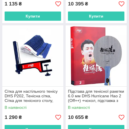
1 135
10 395
₴
₴
Купити
Купити
Сітка для настільного тенісу
Підстава для тенісної ракетки
DHS P202, Тенісна сітка,
6.0 мм DHS Hurricane Hao 2
Сітка для тенісного столу,
(Off++) +чохол, підставка з
Сітка для пінг понгу
чохлом для гри в теніс
В наявності
В наявності
1 290
10 655
₴
₴