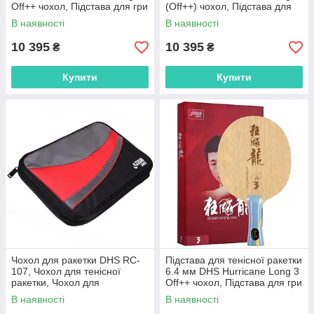
Off++ чохол, Підстава для гри
(Off++) чохол, Підстава для
в настільний теніс
гри в теніс 7 шарів
В наявності
В наявності
10 395
10 395
₴
₴
Купити
Купити
Чохол для ракетки DHS RC-
Підстава для тенісної ракетки
107, Чохол для тенісної
6.4 мм DHS Hurricane Long 3
ракетки, Чохол для
Off++ чохол, Підстава для гри
настільних ракеток, Тенісний
в теніс 7 шарів
В наявності
В наявності
чохол