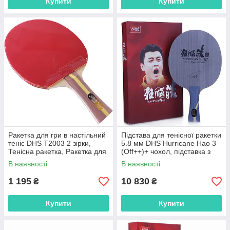
Купити
Купити
Ракетка для гри в настільний
Підстава для тенісної ракетки
теніс DHS T2003 2 зірки,
5.8 мм DHS Hurricane Hao 3
Тенісна ракетка, Ракетка для
(Off++)+ чохол, підставка з
гри в пінг понгу
чохлом для гри в теніс
В наявності
В наявності
1 195
10 830
₴
₴
Купити
Купити