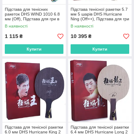
Підстава для тенісних
Підстава тенісної ракетки 5.7
ракеток DHS WIND 1010 6.8
мм 5 шарів DHS Hurricane
мм (Off), Підстава для гри в
Ning (Off++), Підстава для гри
настільний теніс 5-шарова
в настільний теніс
В наявності
В наявності
1 115
10 395
₴
₴
Купити
Купити
Підстава для тенісної ракетки
Підстава для тенісної ракетки
6.0 мм DHS Hurricane King 2
6.4 мм DHS Hurricane Long 2