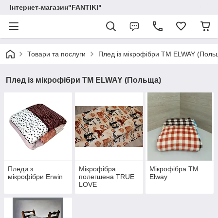
Інтернет-магазин"FANTIKI"
Товари та послуги
Плед із мікрофібри ТМ ELWAY (Поль
Плед із мікрофібри ТМ ELWAY (Польща)
Пледи з
Мікрофібра
Мікрофібра ТМ
мікрофібри Erwin
полегшена TRUE
Elway
LOVE