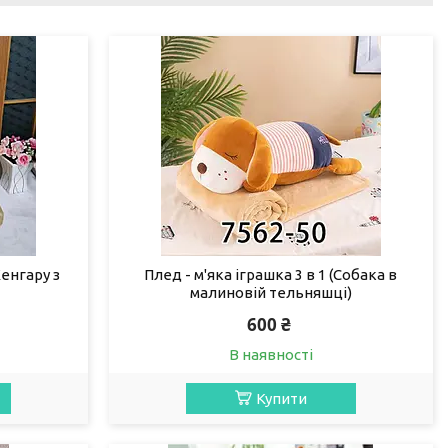
Кенгару з
Плед - м'яка іграшка 3 в 1 (Собака в
малиновій тельняшці)
600 ₴
В наявності
Купити