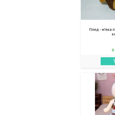
Плед - м'яка 
к
В