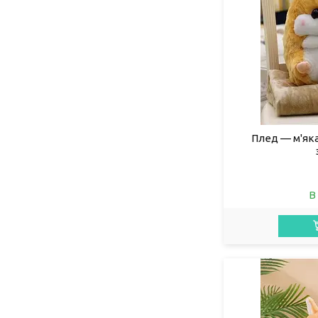
Плед — м'яка
В