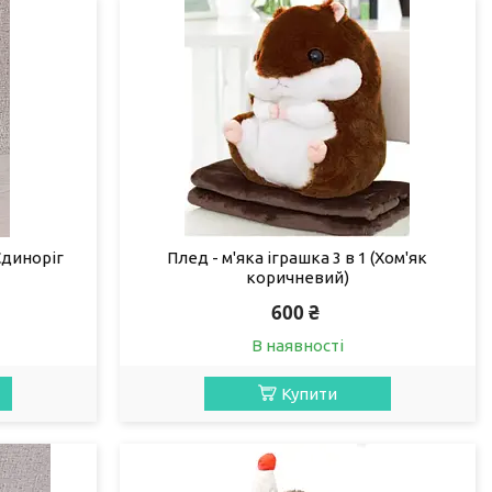
Єдиноріг
Плед - м'яка іграшка 3 в 1 (Хом'як
коричневий)
600 ₴
В наявності
Купити