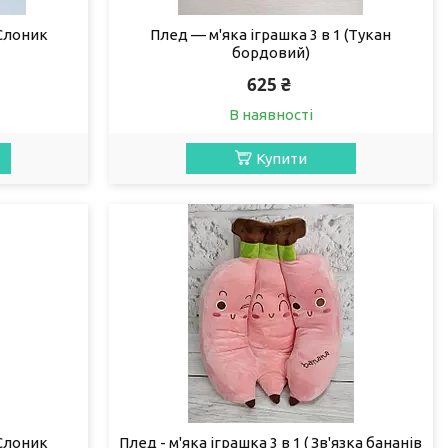
(Слоник
Плед — м'яка іграшка 3 в 1 (Тукан
бордовий)
625 ₴
В наявності
Купити
(Слоник
Плед - м'яка іграшка 3 в 1 ( Зв'язка бананів