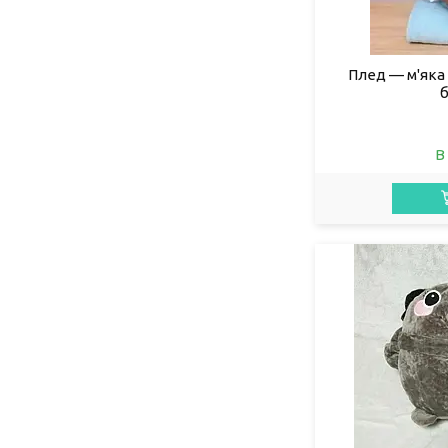
Плед — м'яка 
В