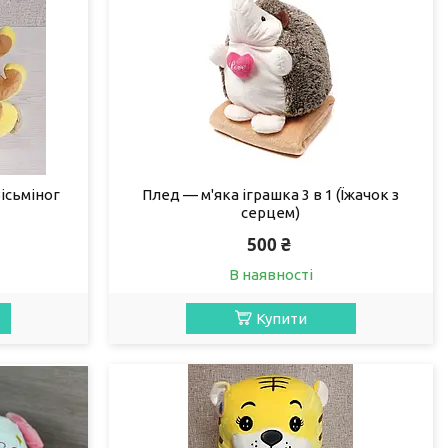
Вісьміног
Плед — м'яка іграшка 3 в 1 (Їжачок з
серцем)
500 ₴
В наявності
Купити