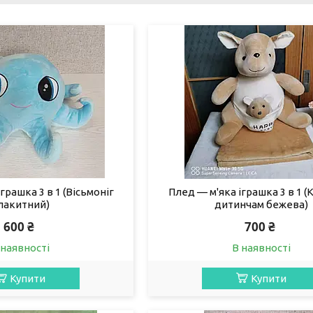
грашка 3 в 1 (Вісьмоніг
Плед — м'яка іграшка 3 в 1 (
лакитний)
дитинчам бежева)
600 ₴
700 ₴
 наявності
В наявності
Купити
Купити