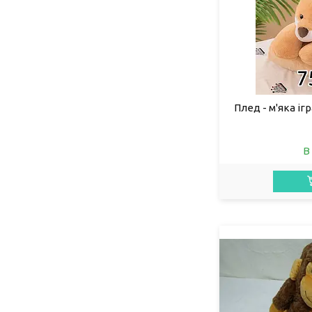
Плед - м'яка іг
В