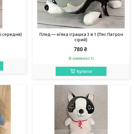
і середня)
Плед — м'яка іграшка 3 в 1 (Пес Патрон
сірий)
780 ₴
В наявності
Купити