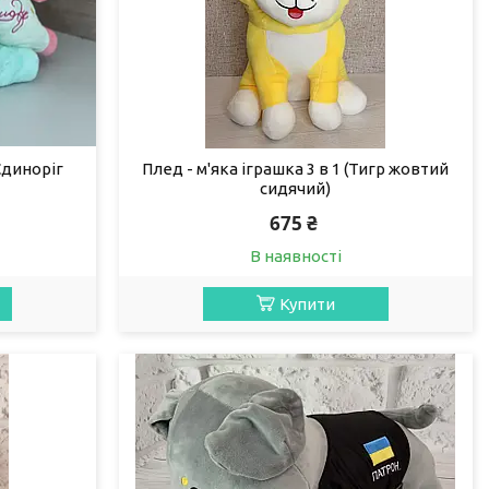
Єдиноріг
Плед - м'яка іграшка 3 в 1 (Тигр жовтий
сидячий)
675 ₴
В наявності
Купити