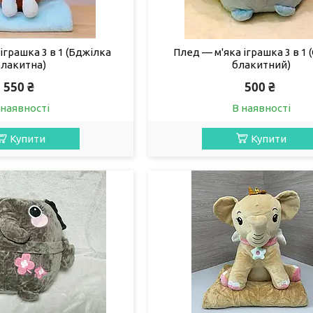
іграшка 3 в 1 (Бджілка
Плед — м'яка іграшка 3 в 1
блакитна)
блакитний)
550 ₴
500 ₴
 наявності
В наявності
Купити
Купити