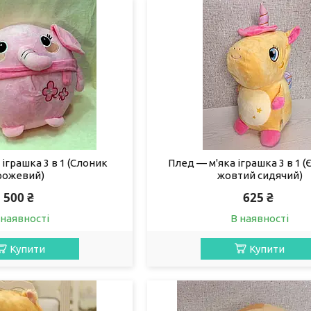
іграшка 3 в 1 (Слоник
Плед — м'яка іграшка 3 в 1 (
рожевий)
жовтий сидячий)
500 ₴
625 ₴
 наявності
В наявності
Купити
Купити