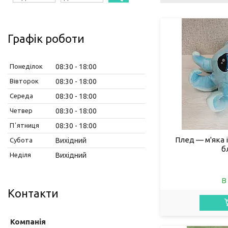
Графік роботи
Понеділок
08:30
18:00
Вівторок
08:30
18:00
Середа
08:30
18:00
Четвер
08:30
18:00
Пʼятниця
08:30
18:00
Плед — м'яка і
Субота
Вихідний
б
Неділя
Вихідний
В
Контакти