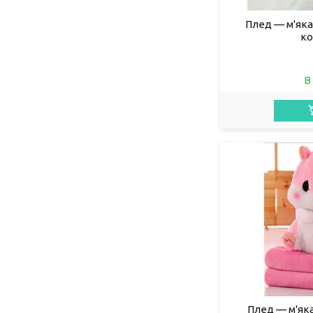
Плед — м'яка 
ко
В
Плед — м'яка