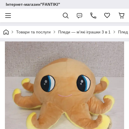
Інтернет-магазин"FANTIKI"
Товари та послуги
Пледи — м'які іграшки 3 в 1
Плед 