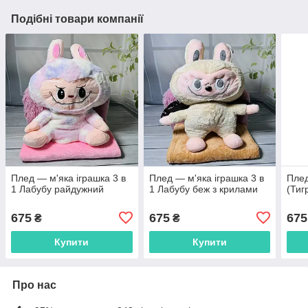
Подібні товари компанії
Плед — м'яка іграшка 3 в
Плед — м'яка іграшка 3 в
Плед
1 Лабубу райдужний
1 Лабубу беж з крилами
(Тиг
675
675
675
₴
₴
Купити
Купити
Про нас