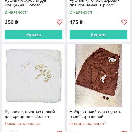
Рушник махровий для
Рушник-куточок махровий
хрещення "Золото"
для хрещення "Срібло"
В наявності
В наявності
350
475
₴
₴
Купити
Купити
Рушник-куточок махровий
Набір жіночий для сауни та
для хрещення "Золото"
лазні Коричневий
Немає в наявності
Немає в наявності