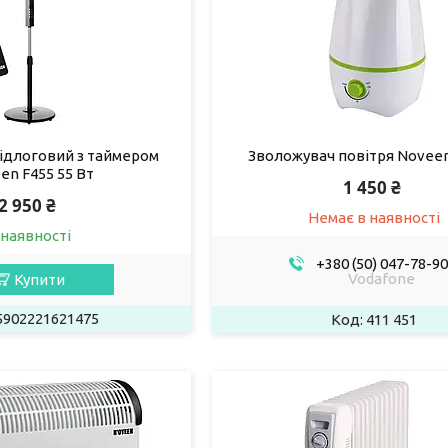
ідлоговий з таймером
Зволожувач повітря Novee
en F455 55 Вт
1 450 ₴
2 950 ₴
Немає в наявності
 наявності
+380 (50) 047-78-90
Vodafone
Купити
5902221621475
411 451