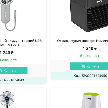
чний акумуляторний USB
Охолоджувач повітря Novee
VEEN F220
1 240 ₴
1 240 ₴
В наявності
 наявності
Купити
Купити
5902221623950
5902221624049