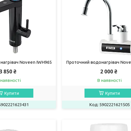
нагрівач Noveen IWH965
Проточний водонагрівач Nove
3 850 ₴
2 000 ₴
 наявності
В наявності
Купити
Купити
5902221623431
5902221621505