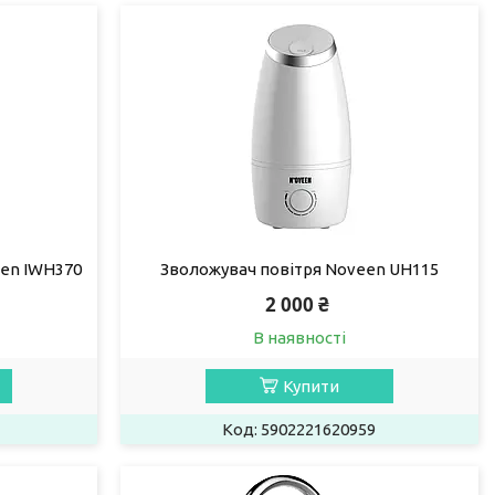
en IWH370
Зволожувач повітря Noveen UH115
2 000 ₴
В наявності
Купити
5902221620959