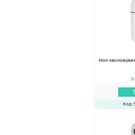
Міні-зволожува
В