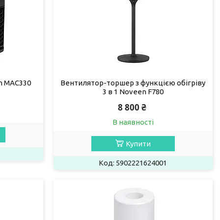
n MAC330
Вентилятор-торшер з функцією обігріву
3 в 1 Noveen F780
8 800 ₴
В наявності
Купити
5902221624001