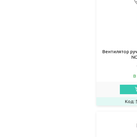
Вентилятор ру
NO
В