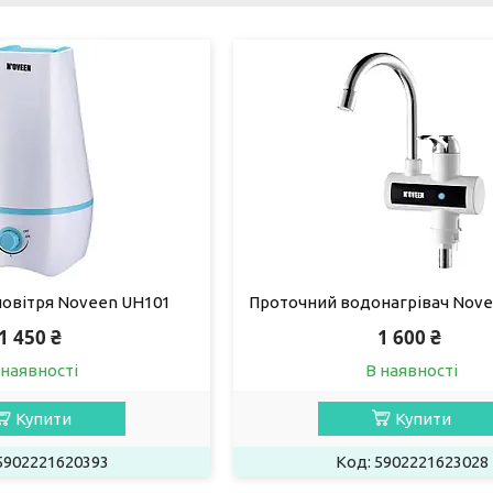
повітря Noveen UH101
Проточний водонагрівач Nove
1 450 ₴
1 600 ₴
 наявності
В наявності
Купити
Купити
5902221620393
5902221623028