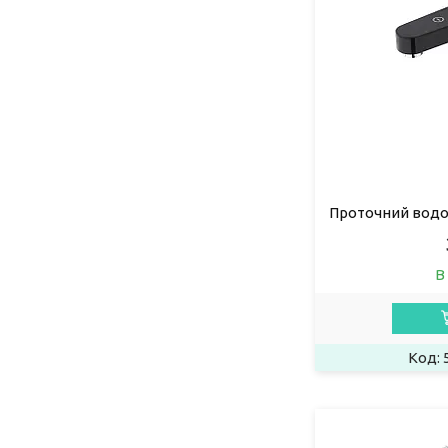
Проточний водо
В