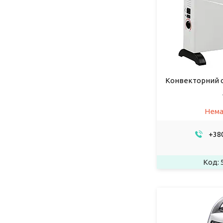
Конвекторний о
Нема
+380