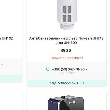
n UH102
Антибактеріальний фільтр Noveen UHF18
для UH1800
390 ₴
Немає в наявності
+380 (50) 047-78-90
Vodafone
5902221620850