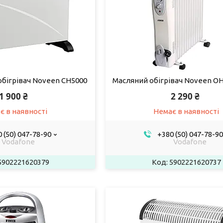
бігрівач Noveen CH5000
Масляний обігрівач Noveen OH
1 900 ₴
2 290 ₴
є в наявності
Немає в наявності
 (50) 047-78-90
+380 (50) 047-78-90
Vodafone
Vodafone
5902221620379
5902221620737