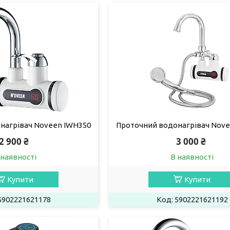
нагрівач Noveen IWH350
Проточний водонагрівач Nove
2 900 ₴
3 000 ₴
 наявності
В наявності
Купити
Купити
5902221621178
5902221621192