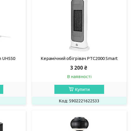
n UH550
Керамічний обігрівач PTC2000 Smart
3 200 ₴
В наявності
Купити
5902221622533