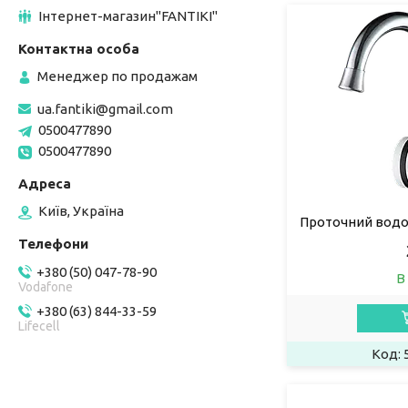
Інтернет-магазин"FANTIKI"
Менеджер по продажам
ua.fantiki@gmail.com
0500477890
0500477890
Київ, Україна
Проточний водо
+380 (50) 047-78-90
В
Vodafone
+380 (63) 844-33-59
Lifecell