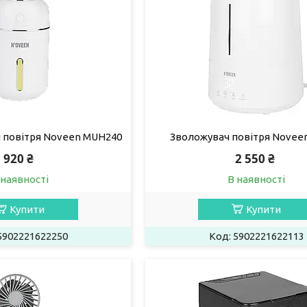
ч повітря Noveen MUH240
Зволожувач повітря Novee
920 ₴
2 550 ₴
 наявності
В наявності
Купити
Купити
5902221622250
5902221622113