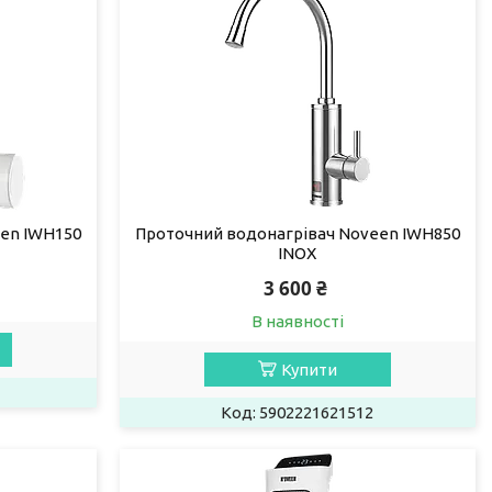
en IWH150
Проточний водонагрівач Noveen IWH850
INOX
3 600 ₴
В наявності
Купити
5902221621512