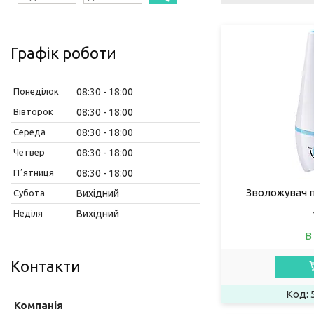
Графік роботи
Понеділок
08:30
18:00
Вівторок
08:30
18:00
Середа
08:30
18:00
Четвер
08:30
18:00
Пʼятниця
08:30
18:00
Зволожувач 
Субота
Вихідний
Неділя
Вихідний
В
Контакти