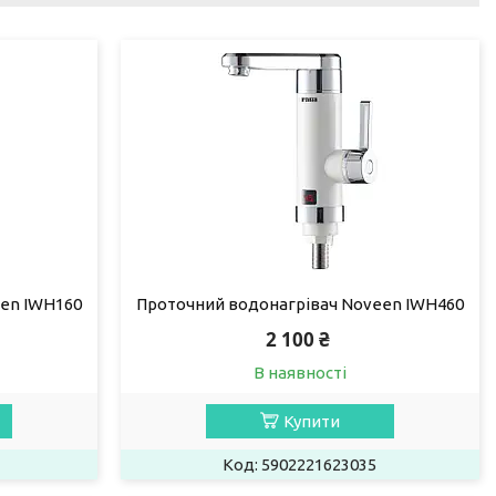
en IWH160
Проточний водонагрівач Noveen IWH460
2 100 ₴
В наявності
Купити
5902221623035