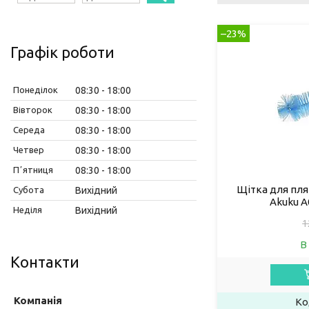
–23%
Графік роботи
Понеділок
08:30
18:00
Вівторок
08:30
18:00
Середа
08:30
18:00
Четвер
08:30
18:00
Пʼятниця
08:30
18:00
Щітка для пля
Субота
Вихідний
Akuku A
Неділя
Вихідний
1
В
Контакти