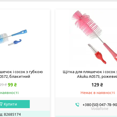
шечок і сосок з губкою
Щітка для пляшечок і сосок 
0572, блакитний
Akuku A0573, рожеви
99 ₴
129 ₴
29 ₴
 наявності
Немає в наявності
Купити
+380 (50) 047-78-90
Vodafone
82685174