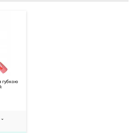
з губкою
й