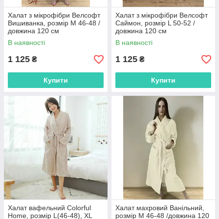
Халат з мікрофібри Велсофт
Халат з мікрофібри Велсофт
Вишиванка, розмір М 46-48 /
Саймон, розмір L 50-52 /
довжина 120 см
довжина 120 см
В наявності
В наявності
1 125
1 125
₴
₴
Купити
Купити
Халат вафельний Colorful
Халат махровий Ванільний,
Home, розмір L(46-48), XL
розмір M 46-48 /довжина 120