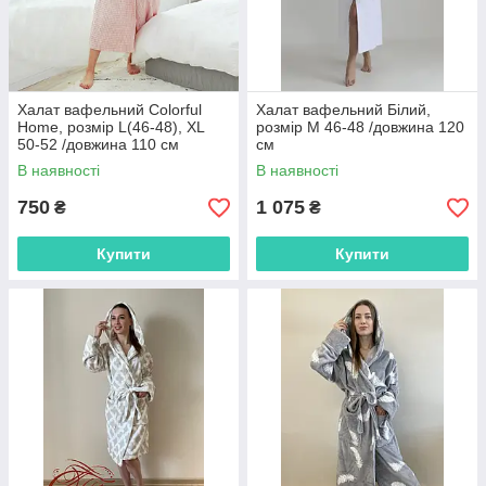
Халат вафельний Colorful
Халат вафельний Білий,
Home, розмір L(46-48), XL
розмір M 46-48 /довжина 120
50-52 /довжина 110 см
см
В наявності
В наявності
750
1 075
₴
₴
Купити
Купити