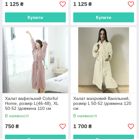
1 125
1 125
₴
₴
Купити
Купити
Халат вафельний Colorful
Халат махровий Ванільний,
Home, розмір L(46-48), XL
розмір L 50-52 /довжина 120
50-52 /довжина 110 см
см
В наявності
В наявності
750
1 700
₴
₴