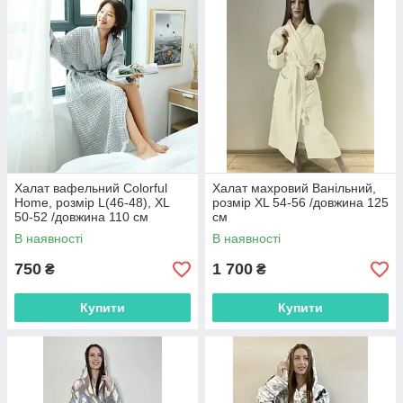
Халат вафельний Colorful
Халат махровий Ванільний,
Home, розмір L(46-48), XL
розмір XL 54-56 /довжина 125
50-52 /довжина 110 см
см
В наявності
В наявності
750
1 700
₴
₴
Купити
Купити