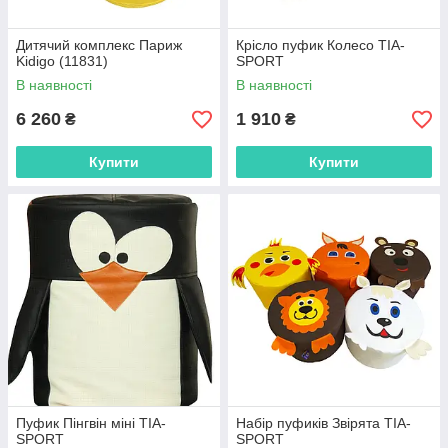
Дитячий комплекс Париж
Крісло пуфик Колесо TIA-
Kidigo (11831)
SPORT
В наявності
В наявності
6 260
1 910
₴
₴
Купити
Купити
Пуфик Пінгвін міні TIA-
Набір пуфиків Звірята TIA-
SPORT
SPORT