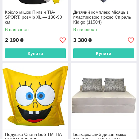
Крісло мішок Пінгвін TIA-
Дитячий комплекс Місяць з
SPORT, розмір XL — 130-90
пластиковою гіркою Спіраль
см
Kidigo (11504)
В наявності
В наявності
2 190
3 380
₴
₴
Купити
Купити
Подушка Спанч Боб ТМ TIA-
Безкаркасний диван ліжко