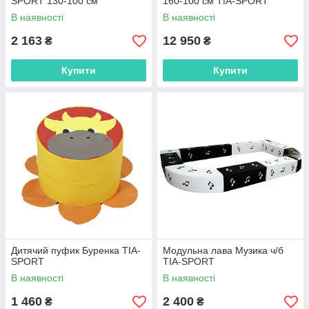
SPORT 130-100 см
160-100 см TIA-SPORT
В наявності
В наявності
2 163
12 950
₴
₴
Купити
Купити
Дитячий пуфик Буренка TIA-
Модульна лава Музика ч/б
SPORT
TIA-SPORT
В наявності
В наявності
1 460
2 400
₴
₴