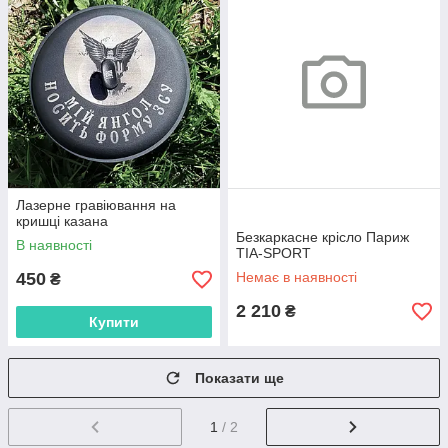
Лазерне гравіювання на
кришці казана
Безкаркасне крісло Париж
В наявності
TIA-SPORT
450
Немає в наявності
₴
2 210
₴
Купити
Показати ще
1
/ 2