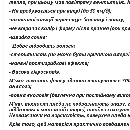
тепло, при цьому має повітряну вентиляцію. І
- Не продувається при вітрі (до 50 км/д);
-по теплоізоляції перевищує бавовну і вовну;
-не втрачає колір і форму після прання (при 
-швидко сохне;
- Добре відводить вологу;
-стерильність (не може бути причиною алергії 
-наявні протигрибкові ефекти;
- Висока гігроскопія.
М'яка тканина флису здатна впитувати в 300-
аналоги;
-повна екологія (безпечно при постійному вико
М’які, пухнасті пледи не подразнюють шкіру, 
піддаються машинній стирці, швидко сохнуть 
Незважаючи на ворсистість, поверхня пледа н
Крім того, цей матеріал практично позбавлен