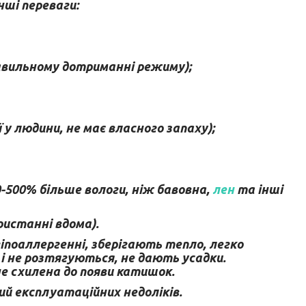
нші переваги:
правильному дотриманні режиму);
у людини, не має власного запаху);
500% більше вологи, ніж бавовна,
лен
та інші
ристанні вдома).
гіпоаллергенні, зберігають тепло, легко
і не розтягуються, не дають усадки.
е схилена до появи катишок.
ий експлуатаційних недоліків.