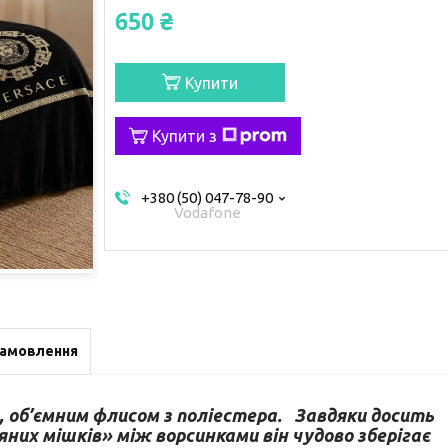
650 ₴
Купити
Купити з
+380 (50) 047-78-90
Vodafone
замовлення
м, об’ємним флисом з поліестера. Завдяки досить
ряних мішків» між ворсинками він чудово зберігає