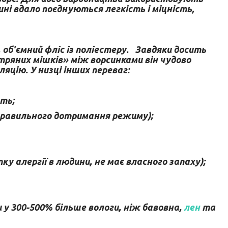
ні вдало поєднуються легкість і міцність,
, об'ємний фліс із поліестеру. Завдяки досить
тряних мішків» між ворсинками він чудово
яцію. У низці інших переваг:
сть;
і правильного дотримання режиму);
у алергії в людини, не має власного запаху);
у 300-500% більше вологи, ніж бавовна,
лен
та