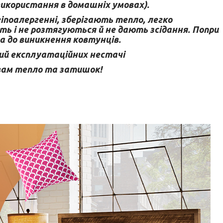
 використання в домашніх умовах).
гіпоалергенні, зберігають тепло, легко
ь і не розтягуються й не дають зсідання. Попри
а до виникнення ковтунців.
ий експлуатаційних нестачі
 вам тепло та затишок!