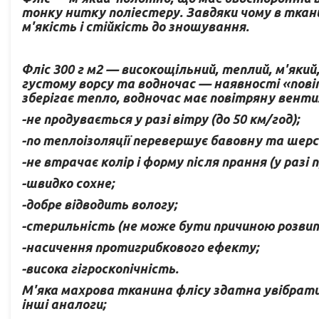
тонку нитку поліестеру. Завдяки чому в ткани
м'якість і стійкість до зношування.
Фліс 300 г м2 — високощільний, теплий, м'який
густому ворсу та водночас — наявності «пові
зберігає тепло, водночас має повітряну вентил
-не продувається у разі вітру (до 50 км/год);
-по теплоізоляції перевершує бавовну та шер
-не втрачає колір і форму після прання (у раз
-швидко сохне;
-добре відводить вологу;
-стерильність (не може бути причиною розвитк
-насичення протигрибкового ефекту;
-висока гігроскопічність.
М'яка махрова тканина флісу здатна увібрати 
інші аналоги;