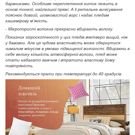
барвниками. Особливе переплетення ниток лежить в
основі тонкої, найлегшої пряжі. А її ретельне вичісування
пояснює довгий, шовковистий ворс і надає пледам
кашемірову м'якість.
- Мікропористі волокна прекрасно вбирають вологу.
Показник гігроскопічності у цих пледів вчетверо вищий, ніж
у бавовни. Але ця чудова властивість може обернутися
чималим мінусом в умовах підвищеної вологості. Вбираючи в
себе велику кількість атмосферної вологи, плед може
стати набагато важчим і втратити властиву йому
повітряність.
Рекомендується прати при температурі до 40 градусів.