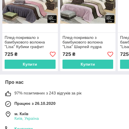
Плед-покривало з
Плед-покривало з
Плед
бамбукового волокна
бамбукового волокна
бамб
"Lisa" Кубики графит
"Lisa" Шарпей пудра
"Lis
(220x240cм)
(220x240cм)
(220
725
725
725
₴
₴
Купити
Купити
Про нас
97% позитивних з 243 відгуків за рік
Працює з 26.10.2020
м. Київ
Київ, Україна
Контакти