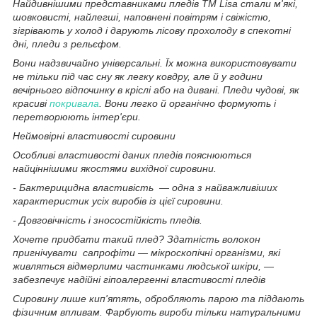
Найдивнішими представниками пледів ТМ Lisa стали м'які,
шовковисті, найлегші, наповнені повітрям і свіжістю,
зігрівають у холод і дарують лісову прохолоду в спекотні
дні, пледи з рельєфом.
Вони надзвичайно універсальні. Їх можна використовувати
не тільки під час сну як легку ковдру, але й у години
вечірнього відпочинку в кріслі або на дивані. Пледи чудові, як
красиві
покривала
. Вони легко й органічно формують і
перетворюють інтер'єри.
Неймовірні властивості сировини
Особливі властивості даних пледів пояснюються
найціннішими якостями вихідної сировини.
- Бактерицидна властивість — одна з найважливіших
характеристик усіх виробів із цієї сировини.
- Довговічність і зносостійкість пледів.
Хочете придбати такий плед? Здатність волокон
пригнічувати сапрофіти — мікроскопічні організми, які
живляться відмерлими частинками людської шкіри, —
забезпечує надійні гіпоалергенні властивості пледів
Сировину лише кип'ятять, обробляють парою та піддають
фізичним впливам. Фарбують вироби тільки натуральними