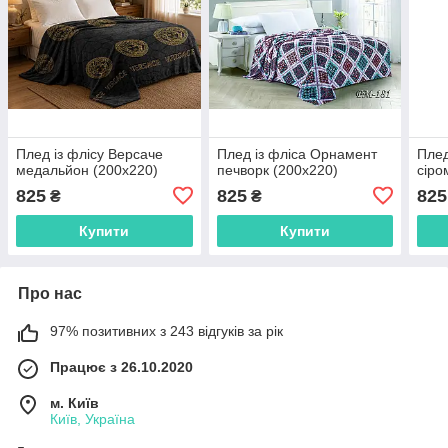
Плед із флісу Версаче
Плед із фліса Орнамент
Плед
медальйон (200х220)
печворк (200х220)
сіро
825
825
825
₴
₴
Купити
Купити
Про нас
97% позитивних з 243 відгуків за рік
Працює з 26.10.2020
м. Київ
Київ, Україна