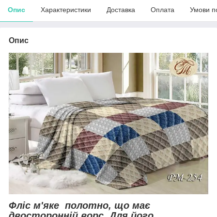
Опис
Характеристики
Доставка
Оплата
Умови п
Опис
Фліс
м'яке полотно, що має
двосторонній ворс. Для його