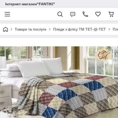
Інтернет-магазин"FANTIKI"
Товари та послуги
Пледи з флісу ТМ ТЕТ-@-ТЕТ
Пл