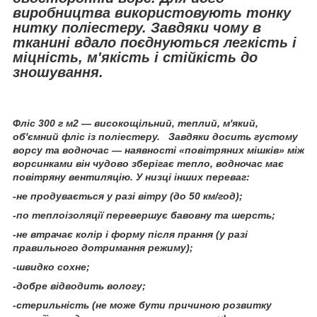
виробництва використовують тонку
нитку поліестеру. Завдяки чому в
тканині вдало поєднуються легкість і
міцність, м'якість і стійкість до
зношування.
Фліс 300 г м2 — високощільний, теплий, м'який,
об'ємний фліс із поліестеру. Завдяки досить густому
ворсу та водночас — наявності «повітряних мішків» між
ворсинками він чудово зберігає тепло, водночас має
повітряну вентиляцію. У низці інших переваг:
-не продувається у разі вітру (до 50 км/год);
-по теплоізоляції перевершує бавовну та шерсть;
-не втрачає колір і форму після прання (у разі
правильного дотримання режиму);
-швидко сохне;
-добре відводить вологу;
-
стерильність (не може бути причиною розвитку