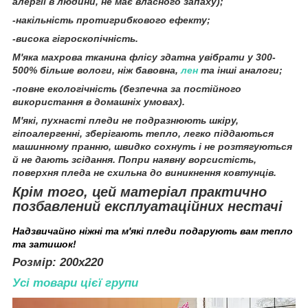
алергії в людини, не має власного запаху);
-н
акільність протигрибкового ефекту;
-висока гігроскопічність.
М'яка махрова тканина флісу здатна увібрати у 300-
500% більше вологи, ніж бавовна,
лен
та інші аналоги;
-повне екологічність (безпечна за постійного
використання в домашніх умовах).
М'які, пухнасті пледи не подразнюють шкіру,
гіпоалергенні, зберігають тепло, легко піддаються
машинному пранню, швидко сохнуть і не розтягуються
й не дають зсідання. Попри наявну ворсистість,
поверхня пледа не схильна до виникнення ковтунців.
Крім того, цей матеріал практично
позбавлений експлуатаційних нестачі
Надзвичайно ніжні та м'які пледи подарують вам тепло
та затишок!
Розмір: 200х220
Усі товари цієї групи