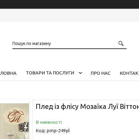
ТОВАРИ ТА ПОСЛУГИ
ОЛОВНА
ПРО НАС
КОНТАК
Плед із флісу Мозаїка Луї Вітто
В наявності
Код:
pmp-249pl