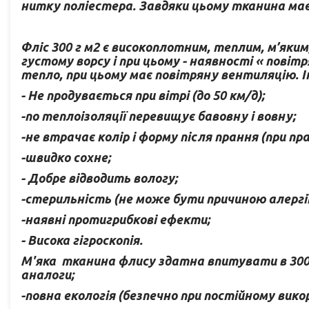
нитку поліестера. Завдяки цьому тканина має г
Фліс 300 г м2 є високоплотним, теплим, м’яки
густому ворсу і при цьому - наявності « повіт
тепло, при цьому має повітряну вентиляцію. І
- Не продувається при вітрі (до 50 км/д);
-по теплоізоляції перевищує бавовну і вовну;
-не втрачає колір і форму після прання (при 
-швидко сохне;
- Добре відводить вологу;
-стерильність (не може бути причиною алергії 
-наявні протигрибкові ефекти;
- Висока гігроскопія.
М'яка тканина флису здатна впитувати в 300-
аналоги;
-повна екологія (безпечно при постійному вико