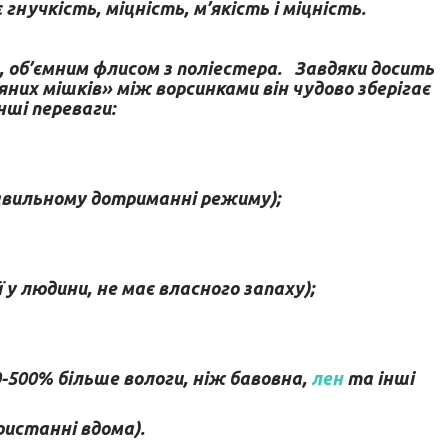
нучкість, міцність, м’якість і міцність.
м, об’ємним флисом з поліестера. Завдяки досить
ряних мішків» між ворсинками він чудово зберігає
нші переваги:
правильному дотриманні режиму);
у людини, не має власного запаху);
500% більше вологи, ніж бавовна,
лен
та інші
ристанні вдома).