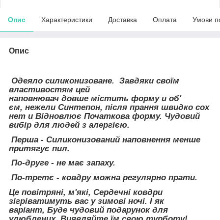
Опис
Характеристики
Доставка
Оплата
Умови п
Опис
Одеяло силиконизоване. Завдяки своїм
властивостям цей
наповнювач довше містить форму и об'
єм, нежели Синтепон, після прання швидко сох
нет и Відновлює Початкова форму. Чудовий
вибір для людей з алергією.
Перша - Силиконизований наповнення менше
притягує пил.
По-друге - не має запаху.
По-третє - ковдру можна регулярно прати.
Це повітряні, м'які, Сердечні ковдри
зігріватимуть вас у зимові ночі. І як
варіант, Буде чудовий подарунок для
улюблених. Виявляйте їм свою турботу!