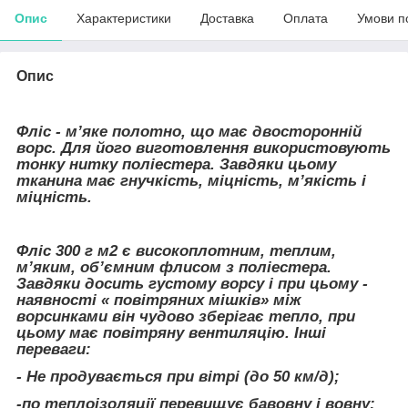
Опис
Характеристики
Доставка
Оплата
Умови п
Опис
Фліс - м’яке полотно, що має двосторонній
ворс. Для його виготовлення використовують
тонку нитку поліестера. Завдяки цьому
тканина має гнучкість, міцність, м’якість і
міцність.
Фліс 300 г м2 є високоплотним, теплим,
м’яким, об’ємним флисом з поліестера.
Завдяки досить густому ворсу і при цьому -
наявності « повітряних мішків» між
ворсинками він чудово зберігає тепло, при
цьому має повітряну вентиляцію. Інші
переваги:
- Не продувається при вітрі (до 50 км/д);
-по теплоізоляції перевищує бавовну і вовну;