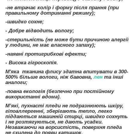
-не втрачає колір і форму після прання (при
правильному дотриманні режиму);
-швидко сохне;
- Добре відводить вологу;
-стерильність (не може бути причиною алергії
у людини, не має власного запаху);
-наявні протигрибкові ефекти;
- Висока гігроскопія.
М'яка тканина флису здатна впитувати в 300-
500% більше вологи, ніж бавовна,
лен
та інші
аналоги;
-повна екологія (безпечно при постійному
використанні вдома).
М’які, пухнасті пледи не подразнюють шкіру,
гіпоаллергенні, зберігають тепло, легко
піддаються машинній стирці, швидко сохнуть
і не розтягуються, не дають усадки.
Незважаючи на ворсистість, поверхня пледа
не схилена до появи катишок.