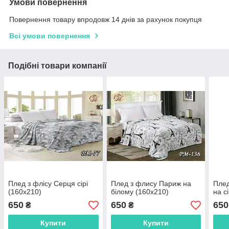
Умови повернення
Повернення товару впродовж 14 днів за рахунок покупця
Всі умови повернення
Подібні товари компанії
Плед з флісу Серця сірі
Плед з флису Париж на
Плед
(160х210)
білому (160х210)
на с
650
650
650
₴
₴
Купити
Купити