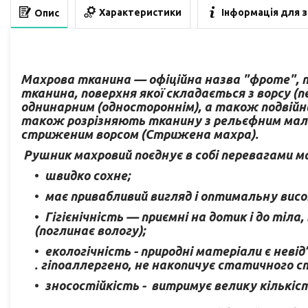
Характеристики
Інформація для 
Опис
Махрова тканина — офіційна назва "фроте", 
тканина, поверхня якої складається з ворсу (
однинарним (одностороннім), а також подвійни
також розрізняють тканину з рельєфним малю
стриженим ворсом (Стрижена махра).
Рушник махровий поєднує в собі перевагами ма
швидко сохне;
має привабливий вигляд і оптимальну висо
Гігієнічність — приємні на дотик і до тіла
(поглинає вологу);
екологічність - природні матеріали є неві
. гіпоаллергено, не накопичує статичного с
зносостійкість - витримує велику кількіст