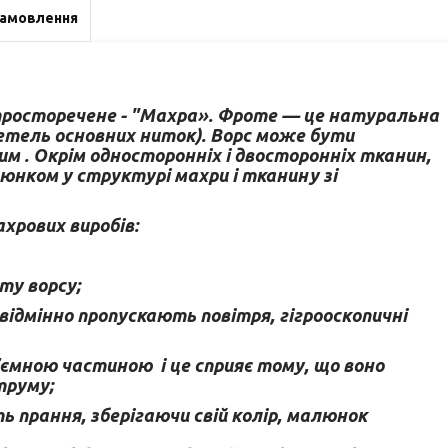
замовлення
просторечене - "Махра». Фроте — це натуральна
петель основних ниток). Ворс може бути
м . Окрім односторонніх і двосторонніх тканин,
нком у структурі махри і тканину зі
хрових виробів:
ту ворсу;
, відмінно пропускають повітря, гігрооскопичні
д’ємною частиною і це сприяє тому, що воно
труму;
ь прання, зберігаючи свій колір, малюнок