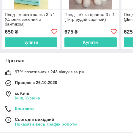
Плед - м'яка іграшка 3 в 1
Плед - м'яка іграшка 3 в 1
Плед
(Слоник зелений з
(Тигр рудий сидячий)
(Дин
бантиком)
650
675
625
₴
₴
Купити
Купити
Про нас
97% позитивних з 243 відгуків за рік
Працює з 26.10.2020
м. Київ
Київ, Україна
Контакти
Сьогодні вихідний
Показати весь графік роботи