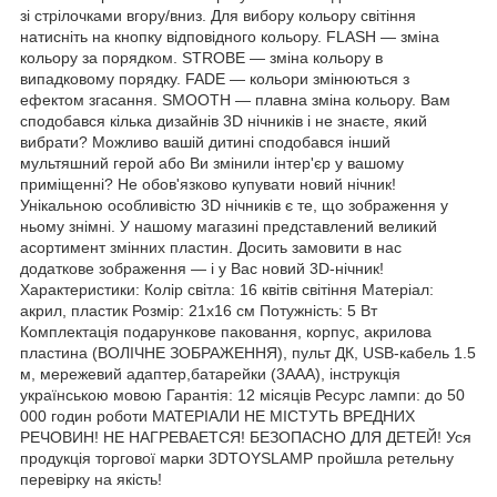
зі стрілочками вгору/вниз. Для вибору кольору світіння
натисніть на кнопку відповідного кольору. FLASH — зміна
кольору за порядком. STROBE — зміна кольору в
випадковому порядку. FADE — кольори змінюються з
ефектом згасання. SMOOTH — плавна зміна кольору. Вам
сподобався кілька дизайнів 3D нічників і не знаєте, який
вибрати? Можливо вашій дитині сподобався інший
мультяшний герой або Ви змінили інтер'єр у вашому
приміщенні? Не обов'язково купувати новий нічник!
Унікальною особливістю 3D нічників є те, що зображення у
ньому знімні. У нашому магазині представлений великий
асортимент змінних пластин. Досить замовити в нас
додаткове зображення — і у Вас новий 3D-нічник!
Характеристики: Колір світла: 16 квітів світіння Матеріал:
акрил, пластик Розмір: 21х16 см Потужність: 5 Вт
Комплектація подарункове паковання, корпус, акрилова
пластина (ВОЛІЧНЕ ЗОБРАЖЕННЯ), пульт ДК, USB-кабель 1.5
м, мережевий адаптер,батарейки (3ААА), інструкція
українською мовою Гарантія: 12 місяців Ресурс лампи: до 50
000 годин роботи МАТЕРІАЛИ НЕ МІСТУТЬ ВРЕДНИХ
РЕЧОВИН! НЕ НАГРЕВАЕТСЯ! БЕЗОПАСНО ДЛЯ ДЕТЕЙ! Уся
продукція торгової марки 3DTOYSLAMP пройшла ретельну
перевірку на якість!