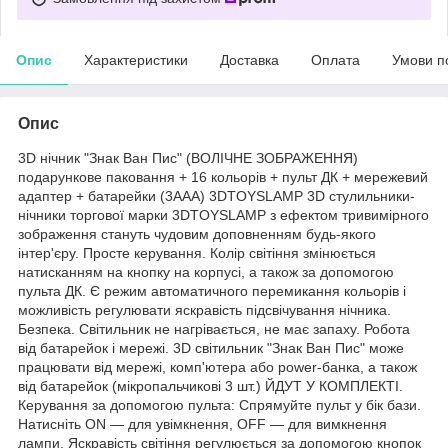
Опис
Характеристики
Доставка
Оплата
Умови п
Опис
3D нічник "Знак Ван Пис" (ВОЛІЧНЕ ЗОБРАЖЕННЯ)
подарункове паковання + 16 кольорів + пульт ДК + мережевий
адаптер + батарейки (3ААА) 3DTOYSLAMP 3D стулильники-
нічники торгової марки 3DTOYSLAMP з ефектом тривимірного
зображення стануть чудовим доповненням будь-якого
інтер'єру. Просте керування. Колір світіння змінюється
натисканням на кнопку на корпусі, а також за допомогою
пульта ДК. Є режим автоматичного перемикання кольорів і
можливість регулювати яскравість підсвічування нічника.
Безпека. Світильник не нагрівається, не має запаху. Робота
від батарейок і мережі. 3D світильник "Знак Ван Пис" може
працювати від мережі, комп'ютера або power-банка, а також
від батарейок (мікропальчикові 3 шт.) ЙДУТ У КОМПЛЕКТІ.
Керування за допомогою пульта: Спрямуйте пульт у бік бази.
Натисніть ON — для увімкнення, OFF — для вимкнення
лампи. Яскравість світіння регулюється за допомогою кнопок