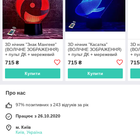
3D нічник "Знак Мангеке"
3D нічник "Касатка"
3D н
(ВОЛІЧНЕ ЗОБРАЖЕННЯ)
(ВОЛІЧНЕ ЗОБРАЖЕННЯ)
(ВО
+ пульт ДК + мережевий
+ пульт ДК + мережевий
+ пу
адаптер + батарейки
адаптер + батарейки
адап
715
715
715
₴
₴
(3ААА) 3DTOYSLAMP
(3ААА) 3DTOYSLAMP
(3А
Купити
Купити
Про нас
97% позитивних з 243 відгуків за рік
Працює з 26.10.2020
м. Київ
Київ, Україна