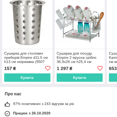
Сушарка для столових
Сушарка для посуду
Суша
приборів Empire d11,5 см
Empire 2 ярусна срібло
Kami
h13 см неіржавка (9507
36,9х26 см h25,4 см
см м
EM) з швидкою доставкою
метал (9786 EM) з
швид
157
1 297
653
₴
₴
по Україні
швидкою доставкою по
Укра
Україні
Купити
Купити
Про нас
97% позитивних з 243 відгуків за рік
Працює з 26.10.2020