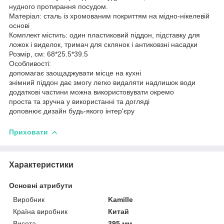
нудного протирання посудом.
Матеріал: сталь із хромованим покриттям на мідно-нікелевій
основі
Комплект містить: один пластиковий піддон, підставку для
ложок і виделок, тримач для склянок і антиковзні насадки
Розмір, см: 68*25.5*39.5
Особливості:
допомагає заощаджувати місце на кухні
знімний піддон дає змогу легко видаляти надлишок води
додаткові частини можна використовувати окремо
проста та зручна у використанні та догляді
доповнює дизайн будь-якого інтер'єру
Приховати
Характеристики
Основні атрибути
Виробник
Kamille
Країна виробник
Китай
Висота
395 мм