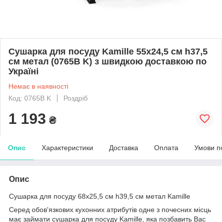
Сушарка для посуду Kamille 55х24,5 см h37,5
см метал (0765B K) з швидкою доставкою по
Україні
Немає в наявності
Код: 0765B K
Роздріб
1 193
₴
Опис
Характеристики
Доставка
Оплата
Умови п
Опис
Сушарка для посуду 68х25,5 см h39,5 см метал Kamille
Серед обов'язкових кухонних атрибутів одне з почесних місць
має займати сушарка для посуду Kamille, яка позбавить Вас