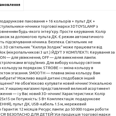
замовлення
дарункове паковання + 16 кольорів + пульт ДК +
стулильники-нічники торгової марки 3DTOYSLAMP з
ненням будь-якого інтер'єру. Просте керування. Колір
а також за допомогою пульта ДК. Є режим автоматичного
ь підсвічування нічника. Безпека. Світильник не
ежі. 3D світильник "Киллуа Золдик" може працювати від
йок (мікропальчикові 3 шт.) ЙДУТ У КОМПЛЕКТІ. Керування за
ь ON — для увімкнення, OFF — для вимкнення лампи.
 стрілочками вгору/вниз. Для вибору кольору світіння
а кольору за порядком. STROBE — зміна кольору в
ктом згасання. SMOOTH — плавна зміна кольору. Вам
ий вибрати? Можливо вашій дитині сподобався інший
іщенні? Не обов'язково купувати новий нічник! Унікальною
імні. У нашому магазині представлений великий асортимент
ження — і у Вас новий 3D-нічник! Характеристики: Колір
р: 25х15 см Потужність: 5 Вт Комплектація: подарункове
ННЯ), пульт ДК, USB-кабель 1.5 м, мережевий
Гарантія: 12 місяців Ресурс лампи: до 50 000 годин роботи
! БЕЗОПАСНО ДЛЯ ДЕТЕЙ! Уся продукція торгової марки