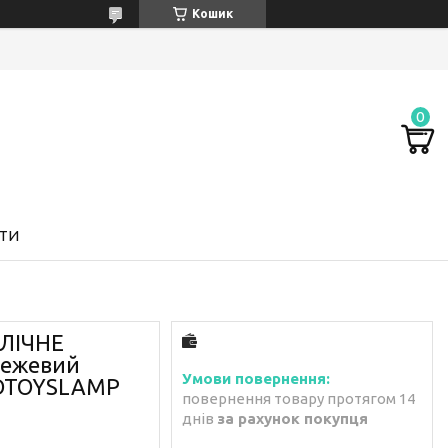
Кошик
ТИ
ОЛІЧНЕ
режевий
3DTOYSLAMP
повернення товару протягом 14
днів
за рахунок покупця