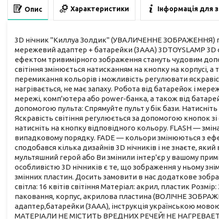
Характеристики
Інформація для 
Опис
3D нічник "Киллуа Золдик" (УВАЛИЧЕННЕ ЗОБРАЖЕННЯ) по
мережевий адаптер + батарейки (3ААА) 3DTOYSLAMP 3D 
ефектом тривимірного зображення стануть чудовим допов
світіння змінюється натисканням на кнопку на корпусі, 
перемикання кольорів і можливість регулювати яскравіст
нагрівається, не має запаху. Робота від батарейок і мер
мережі, комп'ютера або power-банка, а також від батаре
допомогою пульта: Спрямуйте пульт у бік бази. Натисніт
Яскравість світіння регулюється за допомогою кнопок зі
натисніть на кнопку відповідного кольору. FLASH — змін
випадковому порядку. FADE — кольори змінюються з ефе
сподобався кілька дизайнів 3D нічників і не знаєте, як
мультяшний герой або Ви змінили інтер'єр у вашому прим
особливістю 3D нічників є те, що зображення у ньому зн
змінних пластин. Досить замовити в нас додаткове зобра
світла: 16 квітів світіння Матеріал: акрил, пластик Розмі
паковання, корпус, акрилова пластина (ВОЛІЧНЕ ЗОБРАЖЕ
адаптер,батарейки (3ААА), інструкція українською мовою 
МАТЕРІАЛИ НЕ МІСТИТЬ ВРЕДНИХ РЕЧЕЙ! НЕ НАГРЕВАЕТСЯ