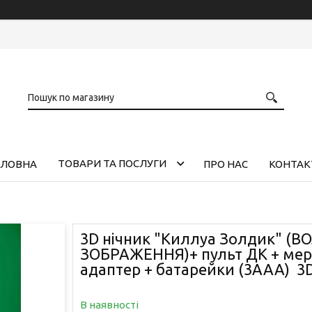
ТОВАРИ ТА ПОСЛУГИ
ОЛОВНА
ПРО НАС
КОНТАК
3D нічник "Киллуа Золдик" (В
ЗОБРАЖЕННЯ)+ пульт ДК + ме
адаптер + батарейки (3ААА) 
В наявності