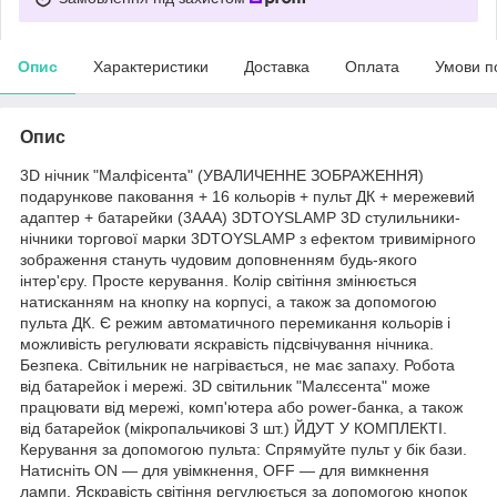
Опис
Характеристики
Доставка
Оплата
Умови п
Опис
3D нічник "Малфісента" (УВАЛИЧЕННЕ ЗОБРАЖЕННЯ)
подарункове паковання + 16 кольорів + пульт ДК + мережевий
адаптер + батарейки (3ААА) 3DTOYSLAMP 3D стулильники-
нічники торгової марки 3DTOYSLAMP з ефектом тривимірного
зображення стануть чудовим доповненням будь-якого
інтер'єру. Просте керування. Колір світіння змінюється
натисканням на кнопку на корпусі, а також за допомогою
пульта ДК. Є режим автоматичного перемикання кольорів і
можливість регулювати яскравість підсвічування нічника.
Безпека. Світильник не нагрівається, не має запаху. Робота
від батарейок і мережі. 3D світильник "Малєсента" може
працювати від мережі, комп'ютера або power-банка, а також
від батарейок (мікропальчикові 3 шт.) ЙДУТ У КОМПЛЕКТІ.
Керування за допомогою пульта: Спрямуйте пульт у бік бази.
Натисніть ON — для увімкнення, OFF — для вимкнення
лампи. Яскравість світіння регулюється за допомогою кнопок