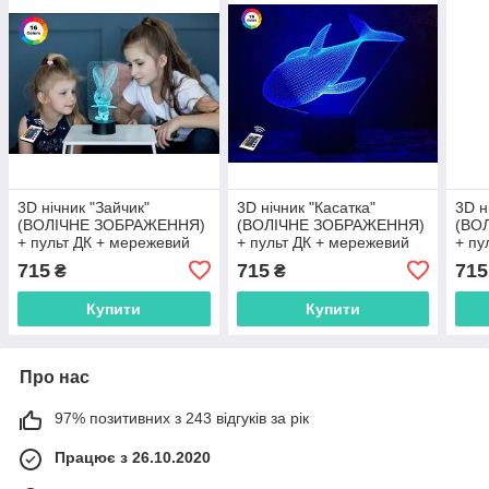
3D нічник "Зайчик"
3D нічник "Касатка"
3D н
(ВОЛІЧНЕ ЗОБРАЖЕННЯ)
(ВОЛІЧНЕ ЗОБРАЖЕННЯ)
(ВО
+ пульт ДК + мережевий
+ пульт ДК + мережевий
+ пу
адаптер + батарейки
адаптер + батарейки
адап
715
715
715
₴
₴
(3ААА) 3DTOYSLAMP
(3ААА) 3DTOYSLAMP
(3А
Купити
Купити
Про нас
97% позитивних з 243 відгуків за рік
Працює з 26.10.2020