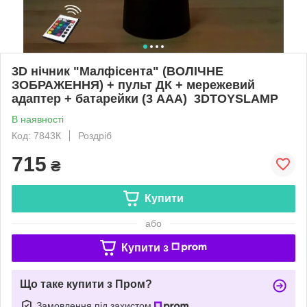
3D нічник "Малфісента" (ВОЛІЧНЕ
ЗОБРАЖЕННЯ) + пульт ДК + мережевий
адаптер + батарейки (3 ААА) 3DTOYSLAMP
В наявності
Код: 7843К
Роздріб
715
₴
Купити
або
Купити з
Що таке купити з Пром?
Замовлення під захистом