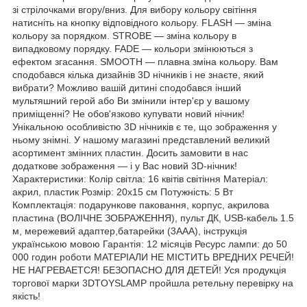
зі стрілочками вгору/вниз. Для вибору кольору світіння
натисніть на кнопку відповідного кольору. FLASH — зміна
кольору за порядком. STROBE — зміна кольору в
випадковому порядку. FADE — кольори змінюються з
ефектом згасання. SMOOTH — плавна зміна кольору. Вам
сподобався кілька дизайнів 3D нічників і не знаєте, який
вибрати? Можливо вашій дитині сподобався інший
мультяшний герой або Ви змінили інтер'єр у вашому
приміщенні? Не обов'язково купувати новий нічник!
Унікальною особливістю 3D нічників є те, що зображення у
ньому знімні. У нашому магазині представлений великий
асортимент змінних пластин. Досить замовити в нас
додаткове зображення — і у Вас новий 3D-нічник!
Характеристики: Колір світла: 16 квітів світіння Матеріал:
акрил, пластик Розмір: 20х15 см Потужність: 5 Вт
Комплектація: подарункове паковання, корпус, акрилова
пластина (ВОЛІЧНЕ ЗОБРАЖЕННЯ), пульт ДК, USB-кабель 1.5
м, мережевий адаптер,батарейки (3ААА), інструкція
українською мовою Гарантія: 12 місяців Ресурс лампи: до 50
000 годин роботи МАТЕРІАЛИ НЕ МІСТИТЬ ВРЕДНИХ РЕЧЕЙ!
НЕ НАГРЕВАЕТСЯ! БЕЗОПАСНО ДЛЯ ДЕТЕЙ! Уся продукція
торгової марки 3DTOYSLAMP пройшла ретельну перевірку на
якість!