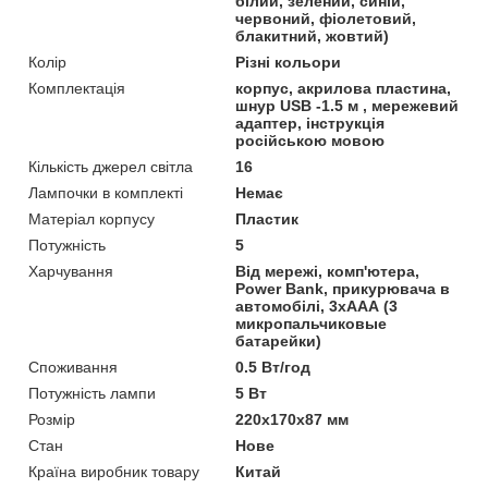
білий, зелений, синій,
червоний, фіолетовий,
блакитний, жовтий)
Колір
Різні кольори
Комплектація
корпус, акрилова пластина,
шнур USB -1.5 м , мережевий
адаптер, інструкція
російською мовою
Кількість джерел світла
16
Лампочки в комплекті
Немає
Матеріал корпусу
Пластик
Потужність
5
Харчування
Від мережі, комп'ютера,
Power Bank, прикурювача в
автомобілі, 3хААА (3
микропальчиковые
батарейки)
Споживання
0.5 Вт/год
Потужність лампи
5 Вт
Розмір
220х170х87 мм
Стан
Нове
Країна виробник товару
Китай