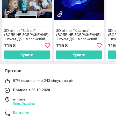
3D нічник "Зайчик"
3D нічник "Касатка"
3D н
(ВОЛІЧНЕ ЗОБРАЖЕННЯ)
(ВОЛІЧНЕ ЗОБРАЖЕННЯ)
(ВО
+ пульт ДК + мережевий
+ пульт ДК + мережевий
+ пу
адаптер + батарейки
адаптер + батарейки
адап
715
715
715
₴
₴
(3ААА) 3DTOYSLAMP
(3ААА) 3DTOYSLAMP
(3А
Купити
Купити
Про нас
97% позитивних з 243 відгуків за рік
Працює з 26.10.2020
м. Київ
Київ, Україна
Контакти