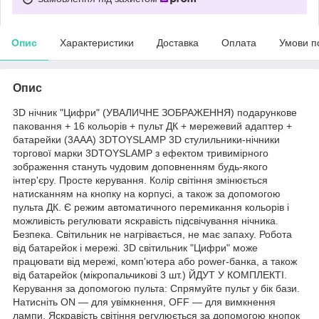
Опис
Характеристики
Доставка
Оплата
Умови п
Опис
3D нічник "Цифри" (УВАЛИЧНЕ ЗОБРАЖЕННЯ) подарункове
паковання + 16 кольорів + пульт ДК + мережевий адаптер +
батарейки (3ААА) 3DTOYSLAMP 3D стулильники-нічники
торгової марки 3DTOYSLAMP з ефектом тривимірного
зображення стануть чудовим доповненням будь-якого
інтер'єру. Просте керування. Колір світіння змінюється
натисканням на кнопку на корпусі, а також за допомогою
пульта ДК. Є режим автоматичного перемикання кольорів і
можливість регулювати яскравість підсвічування нічника.
Безпека. Світильник не нагрівається, не має запаху. Робота
від батарейок і мережі. 3D світильник "Цифри" може
працювати від мережі, комп'ютера або power-банка, а також
від батарейок (мікропальчикові 3 шт.) ЙДУТ У КОМПЛЕКТІ.
Керування за допомогою пульта: Спрямуйте пульт у бік бази.
Натисніть ON — для увімкнення, OFF — для вимкнення
лампи. Яскравість світіння регулюється за допомогою кнопок