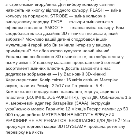
зі стрілочками вгору/вниз. Для вибору кольору світіння
натисніть на кнопку відповідного кольору. FLASH — зміна
кольору за порядком. STROBE — зміна кольору в
випадковому порядку. FADE — кольори змінюються з
ефектом згасання. SMOOTH — плавна зміна кольору. Вам
сподобався кілька дизайнів 3D нічників і не знаєте, який
вибрати? Можливо вашій дитині сподобався інший
мультяшний герой або Ви змінили інтер'єр у вашому
приміщенні? Не обов'язково купувати новий нічник!
Унікальною особливістю 3D нічників є те, що зображення у
ньому знімні. У нашому магазині представлений великий
асортимент змінних пластин. Досить замовити в нас
додаткове зображення — і у Вас новий 3D-нічник!
Характеристики: Колір світла: 16 квітів світіння Матеріал:
акрил, пластик Розмір: 22х17 см Потужність: 5 Вт
Комплектація подарункове паковання, корпус, акрилова
пластина (ВОЛІЧНЕ ЗОБРАЖЕННЯ), пульт ДК, USB-кабель 1.5
м, мережевий адаптер,батарейки (3ААА), інструкція
українською мовою Гарантія: 12 місяців Ресурс лампи: до 50
000 годин роботи МАТЕРІАЛИ НЕ МІСТУТЬ ВРЕДНИХ
РЕЧОВИН! НЕ НАГРЕВАЕТСЯ! БЕЗОПАСНО ДЛЯ ДЕТЕЙ! Уся
продукція торгової марки 3DTOYSLAMP пройшла ретельну
перевірку на якість!