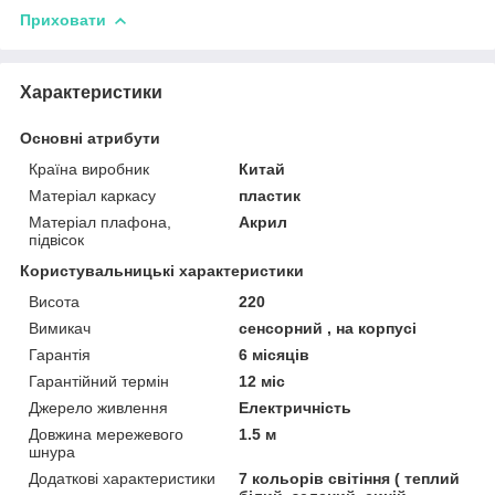
Приховати
Характеристики
Основні атрибути
Країна виробник
Китай
Матеріал каркасу
пластик
Матеріал плафона,
Акрил
підвісок
Користувальницькі характеристики
Висота
220
Вимикач
сенсорний , на корпусі
Гарантія
6 місяців
Гарантійний термін
12 міс
Джерело живлення
Електричність
Довжина мережевого
1.5 м
шнура
Додаткові характеристики
7 кольорів світіння ( теплий