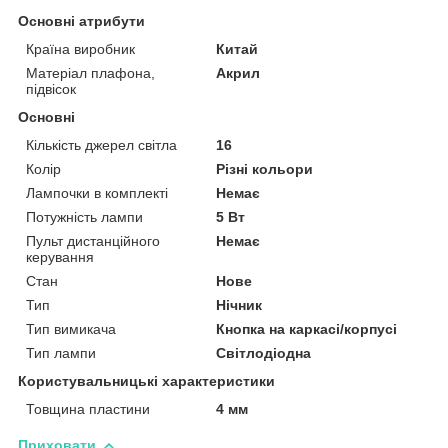
Основні атрибути
Країна виробник
Китай
Матеріал плафона,
Акрил
підвісок
Основні
Кількість джерел світла
16
Колір
Різні кольори
Лампочки в комплекті
Немає
Потужність лампи
5 Вт
Пульт дистанційного
Немає
керування
Стан
Нове
Тип
Нічник
Тип вимикача
Кнопка на каркасі/корпусі
Тип лампи
Світлодіодна
Користувальницькі характеристики
Товщина пластини
4 мм
Приховати