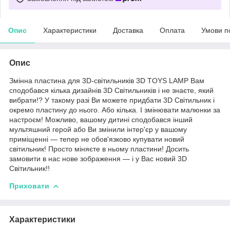
Опис
Характеристики
Доставка
Оплата
Умови п
Опис
Змінна пластина для 3D-світильників 3D TOYS LAMP Вам
сподобався кілька дизайнів 3D Світильників і не знаєте, який
вибрати!? У такому разі Ви можете придбати 3D Світильник і
окремо пластину до нього. Або кілька. І змінювати малюнки за
настроєм! Можливо, вашому дитині сподобався інший
мультяшний герой або Ви змінили інтер'єр у вашому
приміщенні — тепер не обов'язково купувати новий
світильник! Просто міняєте в ньому пластини! Досить
замовити в нас нове зображення — і у Вас новий 3D
Світильник!!
Приховати
Характеристики