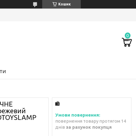
Кошик
ТИ
ІЧНЕ
режевий
3DTOYSLAMP
повернення товару протягом 14
днів
за рахунок покупця