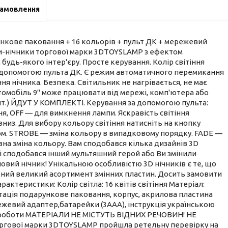
замовлення
нкове паковання + 16 кольорів + пульт ДК + мережевий
и-нічники торгової марки 3DTOYSLAMP з ефектом
дь-якого інтер'єру. Просте керування. Колір світіння
за допомогою пульта ДК. Є режим автоматичного перемикання
ня нічника. Безпека. Світильник не нагрівається, не має
втомобіль 9" може працювати від мережі, комп'ютера або
шт.) ЙДУТ У КОМПЛЕКТІ. Керування за допомогою пульта:
ня, OFF — для вимкнення лампи. Яскравість світіння
низ. Для вибору кольору світіння натисніть на кнопку
ом. STROBE — зміна кольору в випадковому порядку. FADE —
а зміна кольору. Вам сподобався кілька дизайнів 3D
ні сподобався інший мультяшний герой або Ви змінили
овий нічник! Унікальною особливістю 3D нічників є те, що
лений великий асортимент змінних пластин. Досить замовити
актеристики: Колір світла: 16 квітів світіння Матеріал:
ктація подарункове паковання, корпус, акрилова пластина
ежевий адаптер,батарейки (3ААА), інструкція українською
дин роботи МАТЕРІАЛИ НЕ МІСТУТЬ ВІДНИХ РЕЧОВИН! НЕ
ргової марки 3DTOYSLAMP пройшла ретельну перевірку на