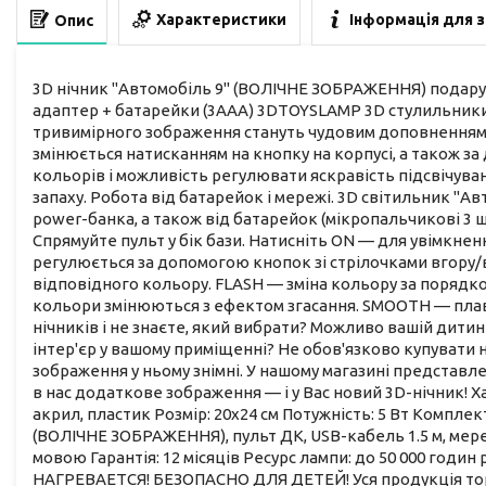
Характеристики
Інформація для 
Опис
3D нічник "Автомобіль 9" (ВОЛІЧНЕ ЗОБРАЖЕННЯ) подару
адаптер + батарейки (3ААА) 3DTOYSLAMP 3D стулильник
тривимірного зображення стануть чудовим доповненням бу
змінюється натисканням на кнопку на корпусі, а також 
кольорів і можливість регулювати яскравість підсвічуван
запаху. Робота від батарейок і мережі. 3D світильник "А
power-банка, а також від батарейок (мікропальчикові 3 
Спрямуйте пульт у бік бази. Натисніть ON — для увімкнен
регулюється за допомогою кнопок зі стрілочками вгору/в
відповідного кольору. FLASH — зміна кольору за порядк
кольори змінюються з ефектом згасання. SMOOTH — плавн
нічників і не знаєте, який вибрати? Можливо вашій дити
інтер'єр у вашому приміщенні? Не обов'язково купувати н
зображення у ньому знімні. У нашому магазині представ
в нас додаткове зображення — і у Вас новий 3D-нічник! Хар
акрил, пластик Розмір: 20х24 см Потужність: 5 Вт Компле
(ВОЛІЧНЕ ЗОБРАЖЕННЯ), пульт ДК, USB-кабель 1.5 м, мер
мовою Гарантія: 12 місяців Ресурс лампи: до 50 000 го
НАГРЕВАЕТСЯ! БЕЗОПАСНО ДЛЯ ДЕТЕЙ! Уся продукція то