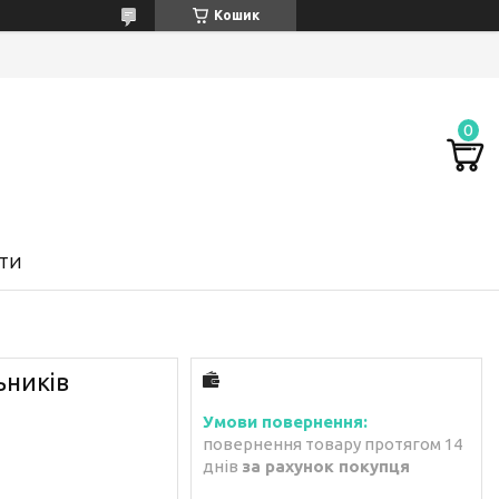
Кошик
ТИ
ьників
повернення товару протягом 14
днів
за рахунок покупця