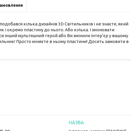
замовлення
одобався кілька дизайнів 3D Світильників і не знаєте, який
к і окремо пластину до нього. Або кілька. І змінювати
я інший мультяшний герой або Ви змінили інтер'єр у вашому
льник! Просто міняєте в ньому пластини! Досить замовити в