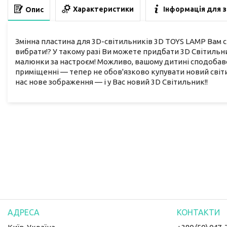
Характеристики
Інформація для 
Опис
Змінна пластина для 3D-світильників 3D TOYS LAMP Вам сп
вибрати!? У такому разі Ви можете придбати 3D Світильни
малюнки за настроєм! Можливо, вашому дитині сподобавс
приміщенні — тепер не обов'язково купувати новий світи
нас нове зображення — і у Вас новий 3D Світильник!!