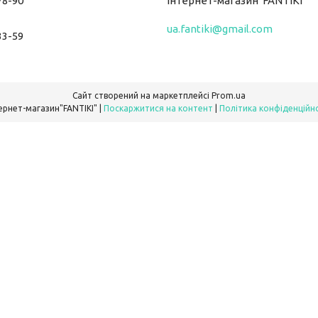
78-90
Інтернет-магазин"FANTIKI"
ua.fantiki@gmail.com
33-59
Сайт створений на маркетплейсі
Prom.ua
Інтернет-магазин"FANTIKI" |
Поскаржитися на контент
|
Політика конфіденційн