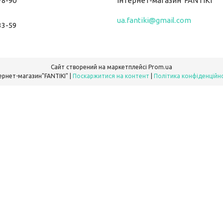
78-90
Інтернет-магазин"FANTIKI"
ua.fantiki@gmail.com
33-59
Сайт створений на маркетплейсі
Prom.ua
Інтернет-магазин"FANTIKI" |
Поскаржитися на контент
|
Політика конфіденційн