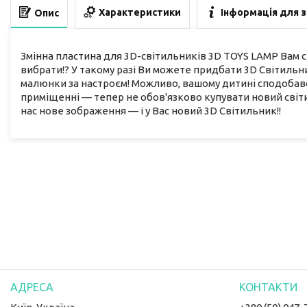
Характеристики
Інформація для 
Опис
Змінна пластина для 3D-світильників 3D TOYS LAMP Вам сп
вибрати!? У такому разі Ви можете придбати 3D Світильни
малюнки за настроєм! Можливо, вашому дитині сподобавс
приміщенні — тепер не обов'язково купувати новий світи
нас нове зображення — і у Вас новий 3D Світильник!!