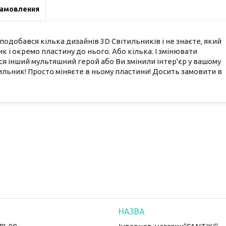
замовлення
одобався кілька дизайнів 3D Світильників і не знаєте, який
к і окремо пластину до нього. Або кілька. І змінювати
я інший мультяшний герой або Ви змінили інтер'єр у вашому
льник! Просто міняєте в ньому пластини! Досить замовити в