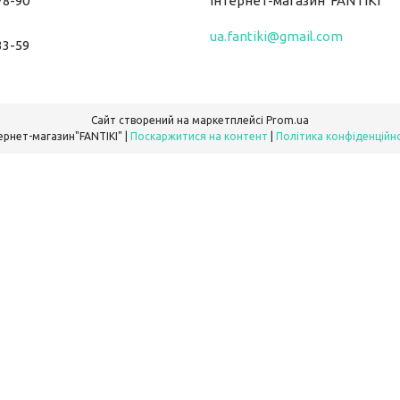
78-90
Інтернет-магазин"FANTIKI"
ua.fantiki@gmail.com
33-59
Сайт створений на маркетплейсі
Prom.ua
Інтернет-магазин"FANTIKI" |
Поскаржитися на контент
|
Політика конфіденційн