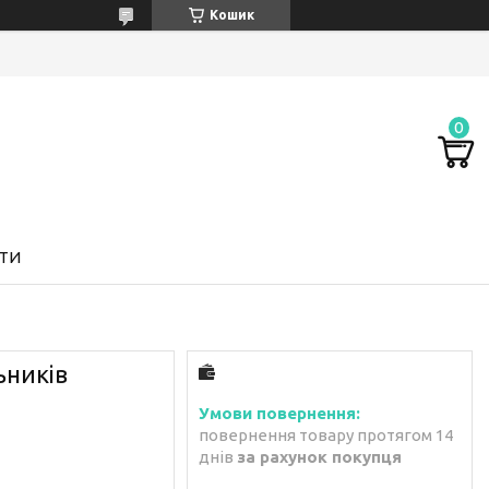
Кошик
ТИ
ьників
повернення товару протягом 14
днів
за рахунок покупця