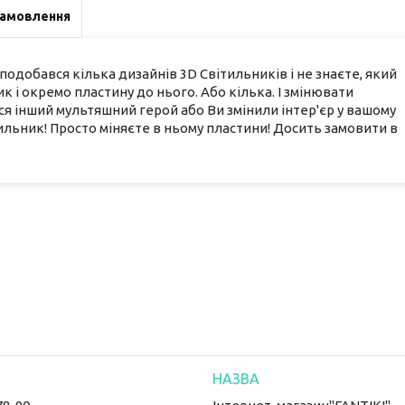
замовлення
одобався кілька дизайнів 3D Світильників і не знаєте, який
к і окремо пластину до нього. Або кілька. І змінювати
я інший мультяшний герой або Ви змінили інтер'єр у вашому
льник! Просто міняєте в ньому пластини! Досить замовити в