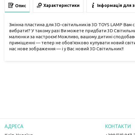
Характеристики
Інформація для 
Опис
Змінна пластина для 3D-світильників 3D TOYS LAMP Вам сп
вибрати!? У такому разі Ви можете придбати 3D Світильни
малюнки за настроєм! Можливо, вашому дитині сподобавс
приміщенні — тепер не обов'язково купувати новий світи
нас нове зображення — і у Вас новий 3D Світильник!!