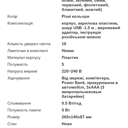
білий, зелений, синій,
червоний, фіолетовий,
блакитний, жовтий)
Колір
Різні кольори
Комплектація
корпус, акрилова пластина,
шнур USB -1.5 м , мережевий
адаптер, інструкція
російською мовою
Кількість джерел світла
16
Лампочки в комплекті
Немає
Матеріал корпусу
Пластик
Потужність
5
Напруга мережі
220~240 В
Харчування
Від мережі, комп'ютера,
Power Bank, прикурювача в
автомобілі, 3хААА (3
микропальчиковые
батарейки)
Споживання
0.5 Вт/год
Потужність лампи
5 Вт
Розмір
260х140х87 мм
Стан
Нове