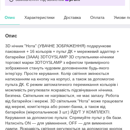
Опис
Характеристики
Доставка
Оплата
Умови п
Опис
3D нічник "Нота" (УВАЧНЕ ЗОБРАЖЕННЯ) подарункове
паковання + 16 кольорів + пульт ДК + мережевий адаптер +
батарейки (3ААА) 3DTOYSLAMP 3D стулильники-нічники
торгової марки 3DTOYSLAMP з ефектом тривимірного
зображення стануть чудовим доповненням будь-якого
інтер'єру. Просте керування. Колір світіння змінюється
натисканням на кнопку на корпусі, а також за допомогою
пульта ДК. Є режим автоматичного перемикання кольорів і
можливість регулювати яскравість підсвічування нічника.
Безпека. Світильник не нагрівається, не має запаху. Робота
від батарейок і мережі. 3D світильник "Нота" може працювати
від мережі, комп'ютера або power-банка, а також від
батарейок (мікропальчикові 3 шт.) ЙДУТ У КОМПЛЕКТІ.
Керування за допомогою пульта: Спрямуйте пульт у бік бази.
Натисніть ON — для увімкнення, OFF — для вимкнення
лампи. Яскравість світіння регулюється за допомогою кнопок