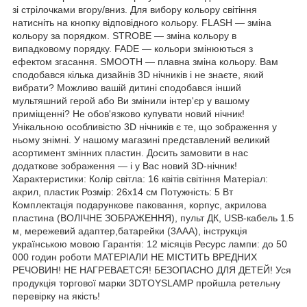
зі стрілочками вгору/вниз. Для вибору кольору світіння
натисніть на кнопку відповідного кольору. FLASH — зміна
кольору за порядком. STROBE — зміна кольору в
випадковому порядку. FADE — кольори змінюються з
ефектом згасання. SMOOTH — плавна зміна кольору. Вам
сподобався кілька дизайнів 3D нічників і не знаєте, який
вибрати? Можливо вашій дитині сподобався інший
мультяшний герой або Ви змінили інтер'єр у вашому
приміщенні? Не обов'язково купувати новий нічник!
Унікальною особливістю 3D нічників є те, що зображення у
ньому знімні. У нашому магазині представлений великий
асортимент змінних пластин. Досить замовити в нас
додаткове зображення — і у Вас новий 3D-нічник!
Характеристики: Колір світла: 16 квітів світіння Матеріал:
акрил, пластик Розмір: 26х14 см Потужність: 5 Вт
Комплектація подарункове паковання, корпус, акрилова
пластина (ВОЛІЧНЕ ЗОБРАЖЕННЯ), пульт ДК, USB-кабель 1.5
м, мережевий адаптер,батарейки (3ААА), інструкція
українською мовою Гарантія: 12 місяців Ресурс лампи: до 50
000 годин роботи МАТЕРІАЛИ НЕ МІСТИТЬ ВРЕДНИХ
РЕЧОВИН! НЕ НАГРЕВАЕТСЯ! БЕЗОПАСНО ДЛЯ ДЕТЕЙ! Уся
продукція торгової марки 3DTOYSLAMP пройшла ретельну
перевірку на якість!