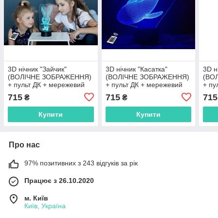
3D нічник "Зайчик"
3D нічник "Касатка"
3D н
(ВОЛІЧНЕ ЗОБРАЖЕННЯ)
(ВОЛІЧНЕ ЗОБРАЖЕННЯ)
(ВО
+ пульт ДК + мережевий
+ пульт ДК + мережевий
+ пу
адаптер + батарейки
адаптер + батарейки
адап
715
715
715
₴
₴
(3ААА) 3DTOYSLAMP
(3ААА) 3DTOYSLAMP
(3А
Купити
Купити
Про нас
97% позитивних з 243 відгуків за рік
Працює з 26.10.2020
м. Київ
Київ, Україна