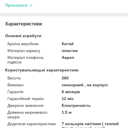
Приховати
Характеристики
Основні атрибути
Країна виробник
Китай
Матеріал каркасу
пластик
Матеріал плафона,
Акрил
підвісок
Користувальницькі характеристики
Висота
260
Вимикач
сенсорний , на корпусі
Гарантія
6 місяців
Гарантійний термін
12 міс
Джерело живлення
Електричність
Довжина мережевого
1.5 м
шнура
Додаткові характеристики
7 кольорів світіння ( теплий