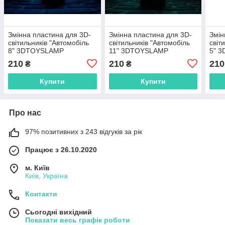
Змінна пластина для 3D-
Змінна пластина для 3D-
Змін
світильників "Автомобіль
світильників "Автомобіль
світ
8" 3DTOYSLAMP
11" 3DTOYSLAMP
5" 
210
210
210
₴
₴
Купити
Купити
Про нас
97% позитивних з 243 відгуків за рік
Працює з 26.10.2020
м. Київ
Київ, Україна
Контакти
Сьогодні вихідний
Показати весь графік роботи