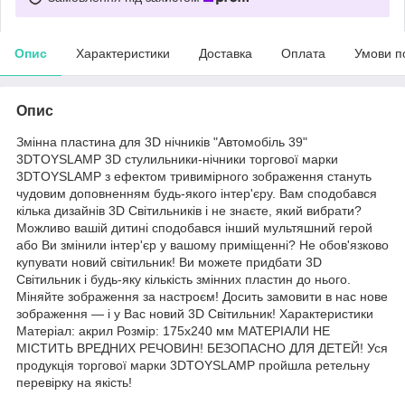
Опис
Характеристики
Доставка
Оплата
Умови п
Опис
Змінна пластина для 3D нічників "Автомобіль 39"
3DTOYSLAMP 3D стулильники-нічники торгової марки
3DTOYSLAMP з ефектом тривимірного зображення стануть
чудовим доповненням будь-якого інтер'єру. Вам сподобався
кілька дизайнів 3D Світильників і не знаєте, який вибрати?
Можливо вашій дитині сподобався інший мультяшний герой
або Ви змінили інтер'єр у вашому приміщенні? Не обов'язково
купувати новий світильник! Ви можете придбати 3D
Світильник і будь-яку кількість змінних пластин до нього.
Міняйте зображення за настроєм! Досить замовити в нас нове
зображення — і у Вас новий 3D Світильник! Характеристики
Матеріал: акрил Розмір: 175х240 мм МАТЕРІАЛИ НЕ
МІСТИТЬ ВРЕДНИХ РЕЧОВИН! БЕЗОПАСНО ДЛЯ ДЕТЕЙ! Уся
продукція торгової марки 3DTOYSLAMP пройшла ретельну
перевірку на якість!