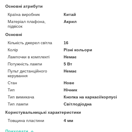
Основні атрибути
Країна виробник
Китай
Матеріал плафона,
Акрил
підвісок
Основні
Кількість джерел світла
16
Колір
Різні кольори
Лампочки в комплекті
Немає
Потужність лампи
5 Вт
Пульт дистанційного
Немає
керування
Стан
Нове
Тип
Нічник
Тип вимикача
Кнопка на каркасі/корпусі
Тип лампи
Світлодіодна
Користувальницькі характеристики
Товщина пластини
4 мм
Приховати