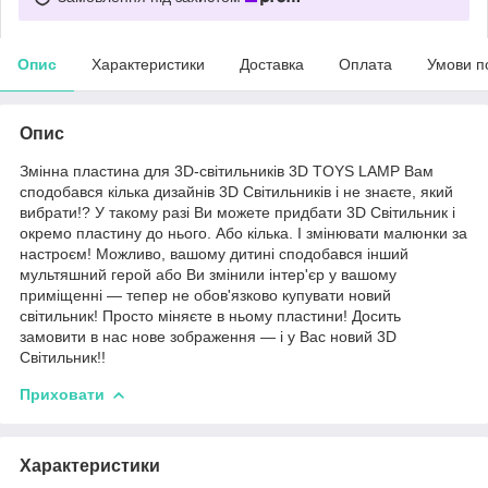
Опис
Характеристики
Доставка
Оплата
Умови п
Опис
Змінна пластина для 3D-світильників 3D TOYS LAMP Вам
сподобався кілька дизайнів 3D Світильників і не знаєте, який
вибрати!? У такому разі Ви можете придбати 3D Світильник і
окремо пластину до нього. Або кілька. І змінювати малюнки за
настроєм! Можливо, вашому дитині сподобався інший
мультяшний герой або Ви змінили інтер'єр у вашому
приміщенні — тепер не обов'язково купувати новий
світильник! Просто міняєте в ньому пластини! Досить
замовити в нас нове зображення — і у Вас новий 3D
Світильник!!
Приховати
Характеристики