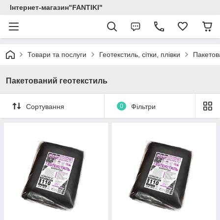
Інтернет-магазин"FANTIKI"
Товари та послуги
Геотекстиль, сітки, плівки
Пакетов
Пакетований геотекстиль
Сортування
0
Фільтри