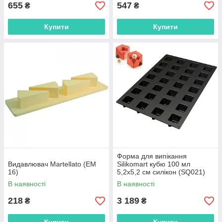
655
547
₴
₴
Купити
Купити
Форма для випікання
Видавлювач Martellato (EM
Silikomart кубю 100 мл
16)
5,2х5,2 см силікон (SQ021)
В наявності
В наявності
218
3 189
₴
₴