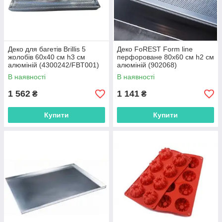
Деко для багетів Brillis 5
Деко FoREST Form line
жолобів 60х40 см h3 см
перфороване 80х60 см h2 см
алюміній (4300242/FBT001)
алюміній (902068)
В наявності
В наявності
1 562
1 141
₴
₴
Купити
Купити