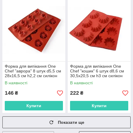
Форма для випікання One
Форма для випікання One
Chef "аврора" 8 штук d5,5 см
Chef "кошик" 6 штук d8,6 см
28х16,5 см h2,2 см силікон
30,5х20,5 см h3 см силікон
(904060) з швидкою
(904049) з швидкою
В наявності
В наявності
доставкою по Україні
доставкою по Україні
146
222
₴
₴
Купити
Купити
Показати ще