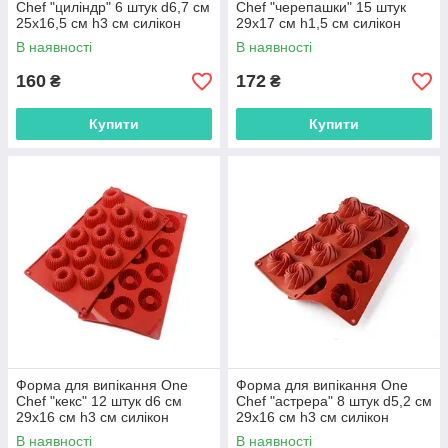
Chef "циліндр" 6 штук d6,7 см
Chef "черепашки" 15 штук
25х16,5 см h3 см силікон
29х17 см h1,5 см силікон
(904062) з швидкою
(904050) з швидкою
В наявності
В наявності
доставкою по Україні
доставкою по Україні
160
172
₴
₴
Купити
Купити
Форма для випікання One
Форма для випікання One
Chef "кекс" 12 штук d6 см
Chef "астрера" 8 штук d5,2 см
29х16 см h3 см силікон
29х16 см h3 см силікон
(904093) з швидкою
(904046) з швидкою
В наявності
В наявності