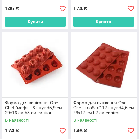
доставкою по Україні
доставкою по Україні
146
174
₴
₴
Купити
Купити
Форма для випікання One
Форма для випікання One
Chef "мафін" 8 штук d5,9 см
Chef "глобал" 12 штук d4,6 см
29х16 см h3 см силікон
29х17 см h2 см силікон
(904020) з швидкою
(904086) з швидкою
В наявності
В наявності
доставкою по Україні
доставкою по Україні
174
146
₴
₴