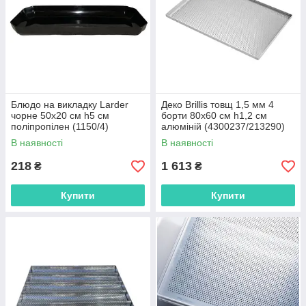
Блюдо на викладку Larder
Деко Brillis товщ 1,5 мм 4
чорне 50х20 см h5 см
борти 80х60 см h1,2 см
поліпропілен (1150/4)
алюміній (4300237/213290)
В наявності
В наявності
218
1 613
₴
₴
Купити
Купити