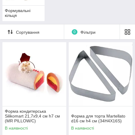
Формувальні
кільця
Сортування
0
Фільтри
Форма кондитерська
Silikomart 21,7х9,4 см h7 см
Форма для торта Martellato
(MR PILLOW/C)
d16 см h4 см (34H4X16S)
В наявності
В наявності