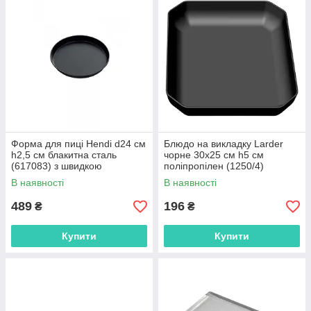
Форма для пиці Hendi d24 см
Блюдо на викладку Larder
h2,5 см блакитна сталь
чорне 30х25 см h5 см
(617083) з швидкою
поліпропілен (1250/4)
доставкою по Україні
В наявності
В наявності
489
196
₴
₴
Купити
Купити