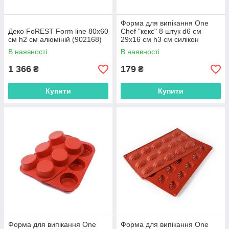
Форма для випікання One
Деко FoREST Form line 80х60
Chef "кекс" 8 штук d6 см
см h2 см алюміній (902168)
29х16 см h3 см силікон
(904014) з швидкою
В наявності
В наявності
доставкою по Україні
1 366
179
₴
₴
Купити
Купити
Форма для випікання One
Форма для випікання One