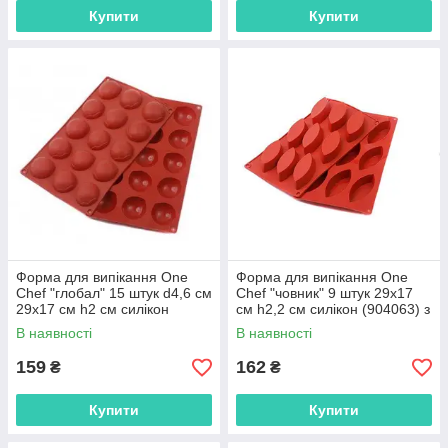
Купити
Купити
Форма для випікання One
Форма для випікання One
Chef "глобал" 15 штук d4,6 см
Chef "човник" 9 штук 29х17
29х17 см h2 см силікон
см h2,2 см силікон (904063) з
(904085) з швидкою
швидкою доставкою по
В наявності
В наявності
доставкою по Україні
Україні
159
162
₴
₴
Купити
Купити