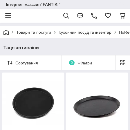
Інтернет-магазин"FANTIKI"
Товари та послуги
Кухонний посуд та інвентар
HoRe
Таця антисліпи
Сортування
0
Фільтри