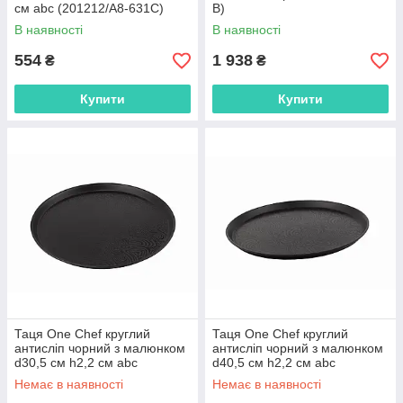
см abc (201212/A8-631C)
B)
В наявності
В наявності
554
1 938
₴
₴
Купити
Купити
Таця One Chef круглий
Таця One Chef круглий
антисліп чорний з малюнком
антисліп чорний з малюнком
d30,5 см h2,2 см abc
d40,5 см h2,2 см abc
(201208/JF-002-E)
(201209/JF-003-E)
Немає в наявності
Немає в наявності