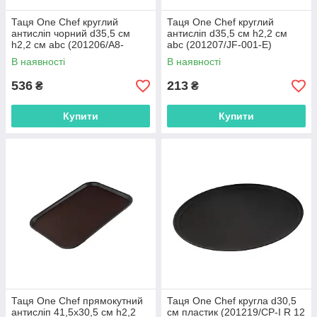
Таця One Chef круглий
Таця One Chef круглий
антисліп чорний d35,5 см
антисліп d35,5 см h2,2 см
h2,2 см abc (201206/A8-
abc (201207/JF-001-E)
621B)
В наявності
В наявності
536
213
₴
₴
Купити
Купити
Таця One Chef прямокутний
Таця One Chef кругла d30,5
антисліп 41,5х30,5 см h2,2
см пластик (201219/CP-I R 12