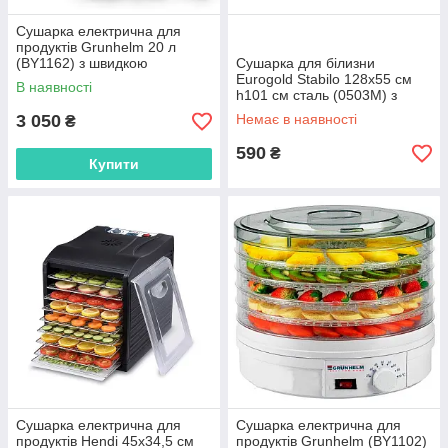
Сушарка електрична для
продуктів Grunhelm 20 л
(BY1162) з швидкою
Сушарка для білизни
доставкою по Україні
Eurogold Stabilo 128х55 см
В наявності
h101 см сталь (0503М) з
швидкою доставкою по
3 050
Немає в наявності
₴
Україні
590
₴
Купити
Сушарка електрична для
Сушарка електрична для
продуктів Hendi 45х34,5 см
продуктів Grunhelm (BY1102)