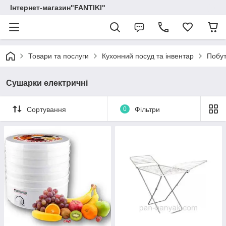
Інтернет-магазин"FANTIKI"
Товари та послуги
Кухонний посуд та інвентар
Побут
Сушарки електричні
Сортування
0
Фільтри