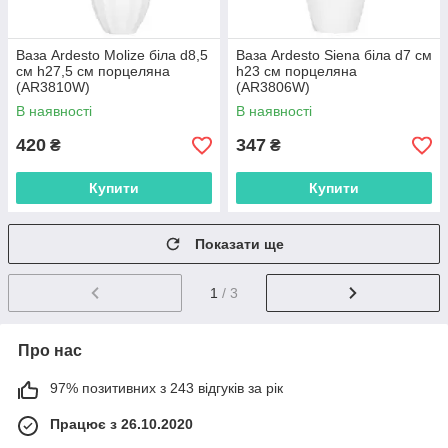
Ваза Ardesto Molize біла d8,5
Ваза Ardesto Siena біла d7 см
см h27,5 см порцеляна
h23 см порцеляна
(AR3810W)
(AR3806W)
В наявності
В наявності
420
347
₴
₴
Купити
Купити
Показати ще
1
/ 3
Про нас
97% позитивних з 243 відгуків за рік
Працює з 26.10.2020