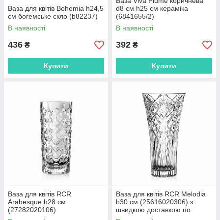
Ваза Viva Plume коричнева
Ваза для квітів Bohemia h24,5
d8 см h25 см кераміка
см богемське скло (b82237)
(6841655/2)
В наявності
В наявності
436
392
₴
₴
Купити
Купити
Ваза для квітів RCR
Ваза для квітів RCR Melodia
Arabesque h28 см
h30 см (25616020306) з
(27282020106)
швидкою доставкою по
Україні