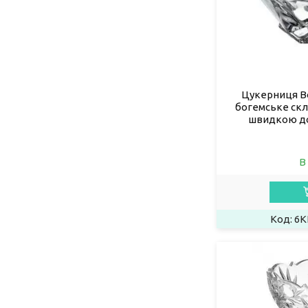
Цукерниця Bo
богемське скло
швидкою до
В
6K