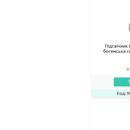
Підсвічник 
богемське ск
В
9