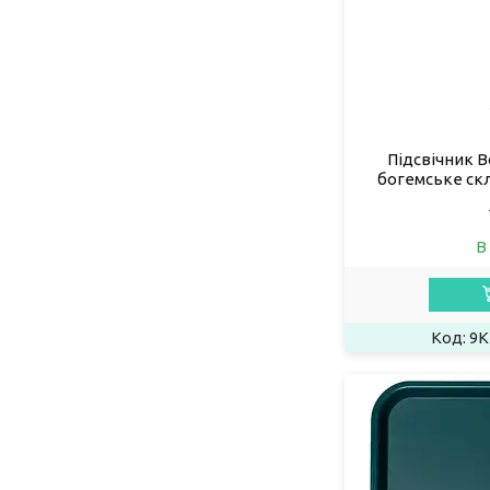
Підсвічник B
богемське скл
В
9K