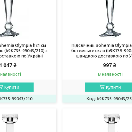
ohemia Olympia h21 см
Підсвічник Bohemia Olympia 
о (b9K735-99043/210) з
богемське скло (b9K735-9904
ставкою по Україні
швидкою доставкою по У
1 047 ₴
997 ₴
 наявності
В наявності
Купити
Купити
K735-99043/210
b9K735-99043/25