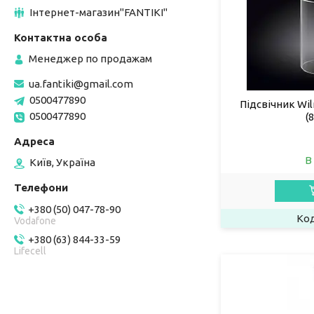
Інтернет-магазин"FANTIKI"
Менеджер по продажам
ua.fantiki@gmail.com
0500477890
Підсвічник Wi
0500477890
(
В
Київ, Україна
+380 (50) 047-78-90
Vodafone
+380 (63) 844-33-59
Lifecell