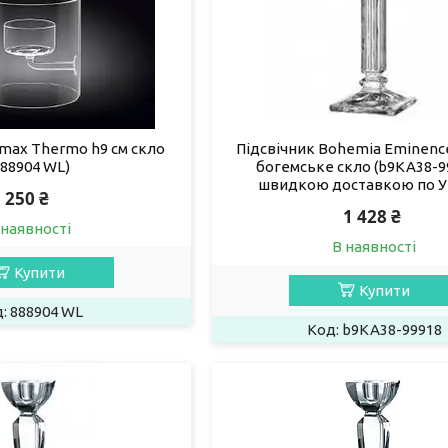
lmax Thermo h9 см скло
Підсвічник Bohemia Eminence
888904 WL)
богемське скло (b9KA38-99
швидкою доставкою по У
250 ₴
1 428 ₴
 наявності
В наявності
Купити
Купити
888904 WL
b9KA38-99918