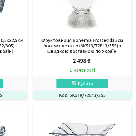
0,5х22,5 см
Фруктовниця Bohemia Frosted d35 см
2/305) з
богемське скло (6К519/72Е13/355) з
країні
швидкою доставкою по Україні
2 498 ₴
В наявності
Купити
5
6К519/72Е13/355