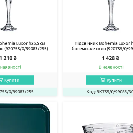
ohemia Luxor h25,5 см
Підсвічник Bohemia Luxor h
о (920755/0/99083/255)
богемське скло (920755/0/99
1 210 ₴
1 428 ₴
 наявності
В наявності
Купити
Купити
755/0/99083/255
9K755/0/99083/3