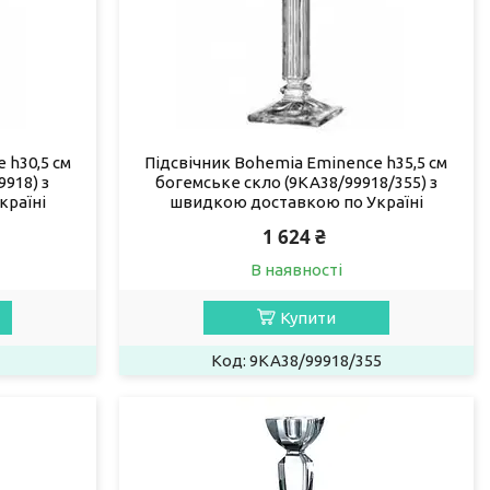
 h30,5 см
Підсвічник Bohemia Eminence h35,5 см
918) з
богемське скло (9KA38/99918/355) з
країні
швидкою доставкою по Україні
1 624 ₴
В наявності
Купити
9KA38/99918/355