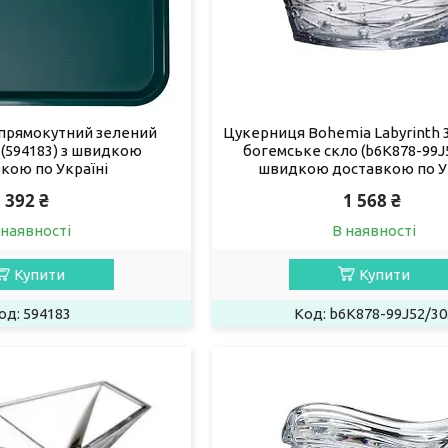
 прямокутний зелений
Цукерниця Bohemia Labyrinth 3
м (594183) з швидкою
богемське скло (b6K878-99J5
кою по Україні
швидкою доставкою по У
392 ₴
1 568 ₴
 наявності
В наявності
Купити
Купити
594183
b6K878-99J52/30