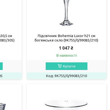
30,5 см
Підсвічник Bohemia Luxor h21 см
083/305)
богемське скло (9K755/0/99083/210)
1 047 ₴
В наявності
Купити
05
9K755/0/99083/210