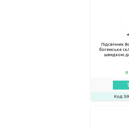
Підсвічник B
богемське скл
швидкою до
В
b9