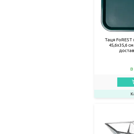
Таця FoREST
45,6х35,6 с
достав
В