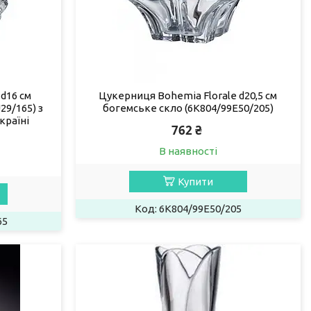
d16 см
Цукерниця Bohemia Florale d20,5 см
29/165) з
богемське скло (6K804/99E50/205)
країні
762 ₴
В наявності
Купити
6K804/99E50/205
65