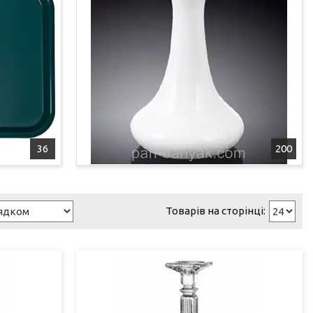
36
200