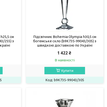
h25,5 см
Підсвічник Bohemia Olympia h30,5 см
3/255) з
богемське скло (b9K735-99043/305) з
країні
швидкою доставкою по Україні
1 422 ₴
В наявності
Купити
5
b9K735-99043/305