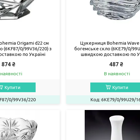
hemia Origami d22 см
Цукерниця Bohemia Wave 
 (6KF87/0/99V36/220) з
богемське скло (6KE79/0/99U
ставкою по Україні
швидкою доставкою по У
874 ₴
487 ₴
 наявності
В наявності
Купити
Купити
F87/0/99V36/220
6KE79/0/99U29/1