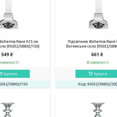
Bohemia Rave h15 см
Підсвічник Bohemia Rave 
ло (95032/58802/150)
богемське скло (95032/588
549 ₴
661 ₴
 наявності
В наявності
Купити
Купити
5032/58802/150
95032/58802/20