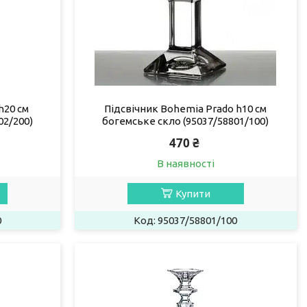
h20 см
Підсвічник Bohemia Prado h10 см
02/200)
богемське скло (95037/58801/100)
470 ₴
В наявності
Купити
0
95037/58801/100