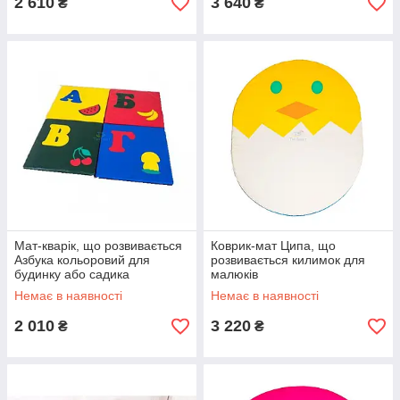
2 610
3 640
₴
₴
Мат-кварік, що розвивається
Коврик-мат Ципа, що
Азбука кольоровий для
розвивається килимок для
будинку або садика
малюків
Немає в наявності
Немає в наявності
2 010
3 220
₴
₴